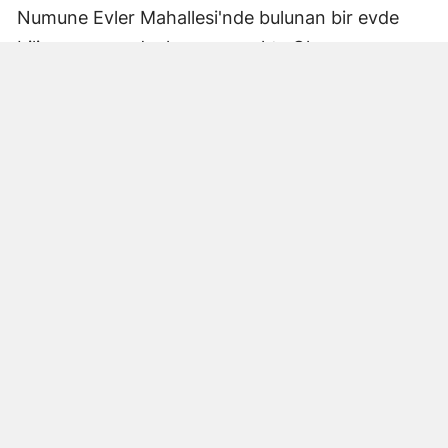
Numune Evler Mahallesi'nde bulunan bir evde
bilinmeyen nedenle yangın çıktı. Olay,
çevredekiler tarafından fark edilerek yetkililere
bildirildi.
Hatay Büyükşehir Belediyesi'ne bağlı itfaiye
ekipleri hızla olay yerine ulaştı. Yangın,