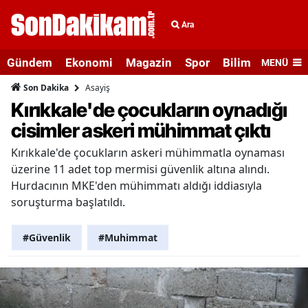
Ara
Gündem
Ekonomi
Magazin
Spor
Bilim ve Teknolo
MENÜ
Asayiş
Son Dakika
Kırıkkale'de çocukların oynadığı
cisimler askeri mühimmat çıktı
Kırıkkale'de çocukların askeri mühimmatla oynaması
üzerine 11 adet top mermisi güvenlik altına alındı.
Hurdacının MKE'den mühimmatı aldığı iddiasıyla
soruşturma başlatıldı.
#Güvenlik
#Muhimmat