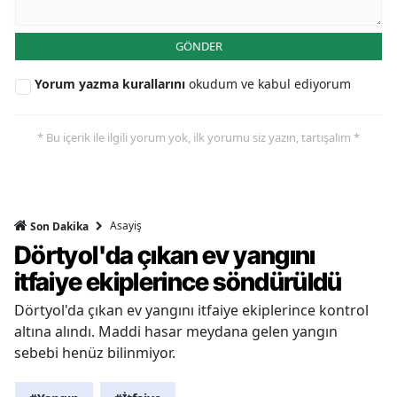
GÖNDER
Yorum yazma kurallarını
okudum ve kabul ediyorum
* Bu içerik ile ilgili yorum yok, ilk yorumu siz yazın, tartışalım *
Asayiş
Son Dakika
Dörtyol'da çıkan ev yangını
itfaiye ekiplerince söndürüldü
Dörtyol'da çıkan ev yangını itfaiye ekiplerince kontrol
altına alındı. Maddi hasar meydana gelen yangın
sebebi henüz bilinmiyor.