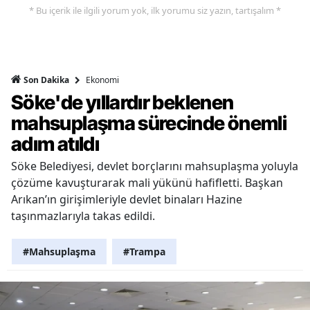
* Bu içerik ile ilgili yorum yok, ilk yorumu siz yazın, tartışalım *
Ekonomi
Son Dakika
Söke'de yıllardır beklenen
mahsuplaşma sürecinde önemli
adım atıldı
Söke Belediyesi, devlet borçlarını mahsuplaşma yoluyla
çözüme kavuşturarak mali yükünü hafifletti. Başkan
Arıkan’ın girişimleriyle devlet binaları Hazine
taşınmazlarıyla takas edildi.
#Mahsuplaşma
#Trampa