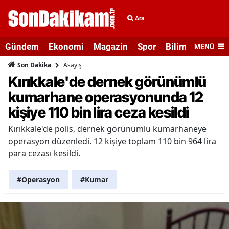
Ara
Gündem
Ekonomi
Magazin
Spor
Bilim ve Teknolo
MENÜ
Asayiş
Son Dakika
Kırıkkale'de dernek görünümlü
kumarhane operasyonunda 12
kişiye 110 bin lira ceza kesildi
Kırıkkale'de polis, dernek görünümlü kumarhaneye
operasyon düzenledi. 12 kişiye toplam 110 bin 964 lira
para cezası kesildi.
#Operasyon
#Kumar