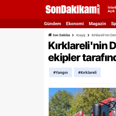
İstan
Açık
A
Gündem
Ekonomi
Magazin
Sp
A
Asayiş
Kırklareli'nin D
Son Dakika
A
Kırklareli'nin
A
ekipler tarafı
A
A
#Yangın
#Kırklareli
A
A
A
B