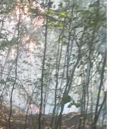
alatya
anisa
ahramanmaraş
ardin
uğla
uş
evşehir
iğde
rdu
ize
akarya