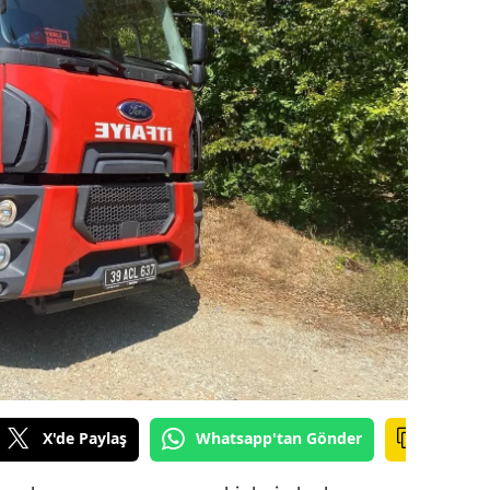
ilecik
ingöl
tlis
olu
urdur
ursa
anakkale
ankırı
orum
enizli
X'de Paylaş
Whatsapp'tan Gönder
iyarbakır