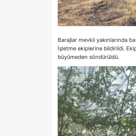
M
İ
İ
Barajlar mevkii yakınlarında b
K
İşletme ekiplerine bildirildi. E
büyümeden söndürüldü.
K
K
Kı
K
K
K
K