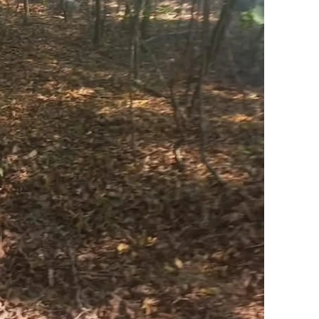
amsun
irt
inop
ivas
ekirdağ
okat
rabzon
unceli
anlıurfa
şak
an