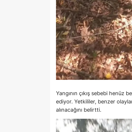
Y
Z
A
B
K
K
B
Yangının çıkış sebebi henüz b
Ş
ediyor. Yetkililer, benzer olayla
B
alınacağını belirtti.
A
I