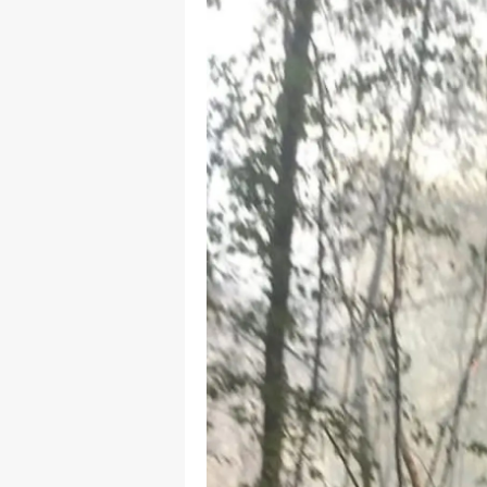
Y
K
Ki
O
D