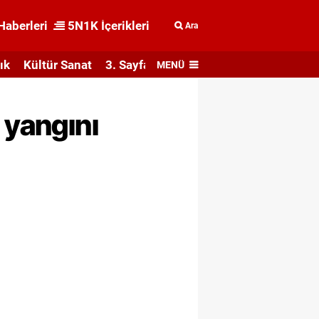
Haberleri
5N1K İçerikleri
Ara
ık
Kültür Sanat
3. Sayfa
MENÜ
 yangını