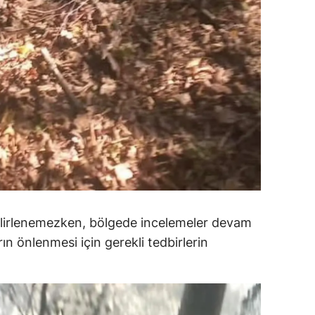
ozgat
onguldak
ksaray
ayburt
araman
ırıkkale
atman
elirlenemezken, bölgede incelemeler devam
ırnak
rın önlenmesi için gerekli tedbirlerin
artın
rdahan
ğdır