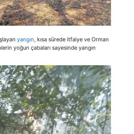
ersin
stanbul
zmir
aşlayan
yangın
, kısa sürede itfaiye ve Orman
ars
kiplerin yoğun çabaları sayesinde yangın
astamonu
ayseri
rklareli
ırşehir
ocaeli
onya
ütahya