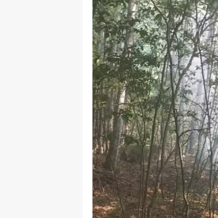
M
M
K
M
M
M
N
N
O
R
S