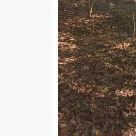
S
Si
S
S
T
T
T
T
Ş
U
V