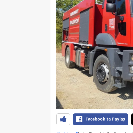
B
B
Bi
B
B
B
Ç
Ç
Ç
D
Facebook'ta Paylaş
D