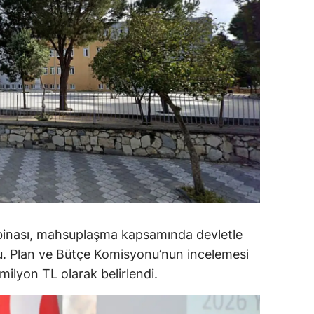
ozgat
onguldak
ksaray
ayburt
araman
ırıkkale
atman
ırnak
 binası, mahsuplaşma kapsamında devletle
du. Plan ve Bütçe Komisyonu’nun incelemesi
artın
ilyon TL olarak belirlendi.
rdahan
ğdır