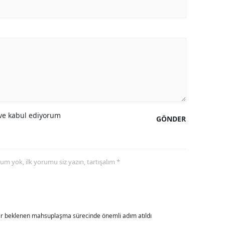
ersin
stanbul
zmir
ars
astamonu
e kabul ediyorum
ayseri
GÖNDER
rklareli
ırşehir
yorum yok, ilk yorumu siz yazın, tartışalım *
ocaeli
onya
dır beklenen mahsuplaşma sürecinde önemli adım atıldı
ütahya