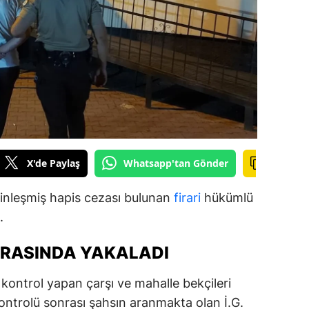
ilecik
ingöl
tlis
olu
urdur
ursa
X'de Paylaş
Whatsapp'tan Gönder
anakkale
esinleşmiş hapis cezası bulunan
firari
hükümlü
ankırı
.
orum
SIRASINDA YAKALADI
enizli
kontrol yapan çarşı ve mahalle bekçileri
iyarbakır
 kontrolü sonrası şahsın aranmakta olan İ.G.