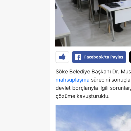
S
Si
S
S
Facebook'ta Paylaş
T
T
Söke Belediye Başkanı Dr. Must
mahsuplaşma
sürecini sonuçlan
T
devlet borçlarıyla ilgili sorunl
T
çözüme kavuşturuldu.
Ş
U
V