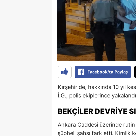
B
B
Bi
B
B
B
Facebook'ta Paylaş
Ç
Kırşehir'de, hakkında 10 yıl k
Ç
İ.G., polis ekiplerince yakalandı
Ç
BEKÇILER DEVRIYE 
D
Ankara Caddesi üzerinde rutin 
D
şüpheli şahsı fark etti. Kimlik