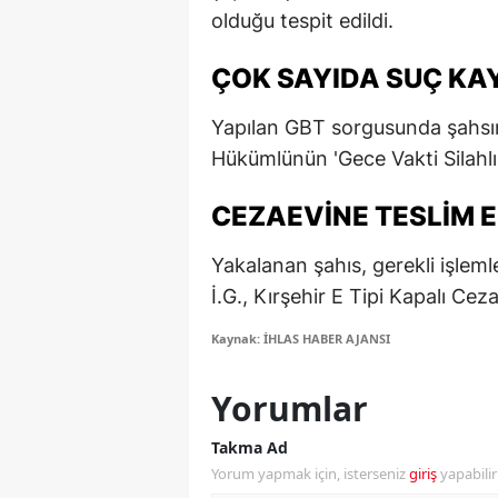
olduğu tespit edildi.
E
E
ÇOK SAYIDA SUÇ KAY
E
Yapılan GBT sorgusunda şahsın 
Hükümlünün 'Gece Vakti Silahlı
E
E
CEZAEVINE TESLIM E
G
Yakalanan şahıs, gerekli işleml
İ.G., Kırşehir E Tipi Kapalı Ceza
G
Kaynak: İHLAS HABER AJANSI
G
H
Yorumlar
H
Takma Ad
Yorum yapmak için, isterseniz
giriş
yapabili
I