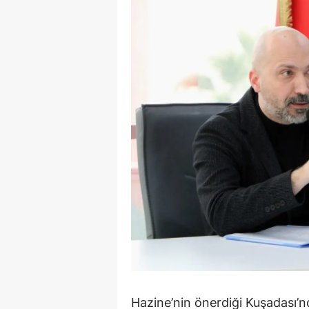
Y
K
Ki
O
D
Hazine’nin önerdiği Kuşadası’