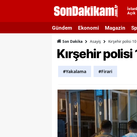
İstan
Açık
A
Gündem
Ekonomi
Magazin
Sp
A
Asayiş
Kırşehir polisi 1
Son Dakika
A
Kırşehir polis
A
A
#Yakalama
#Firari
A
A
A
A
B