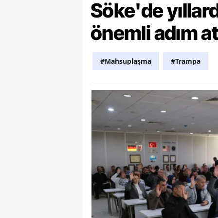
Söke'de yılla
M
önemli adım at
M
K
#Mahsuplaşma
#Trampa
M
M
M
N
N
O
R
S