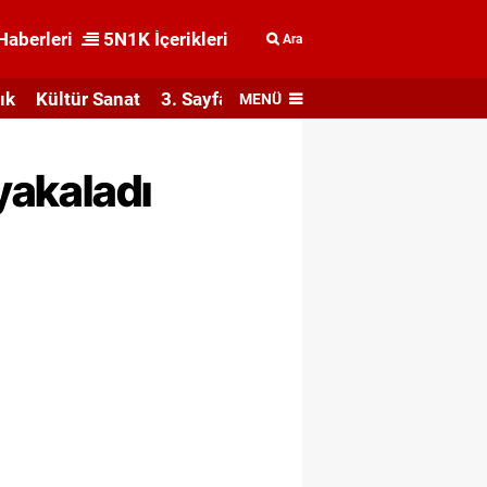
Haberleri
5N1K İçerikleri
Ara
ık
Kültür Sanat
3. Sayfa
MENÜ
yakaladı