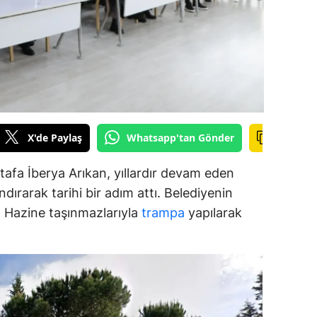
amsun
irt
inop
ivas
X'de Paylaş
Whatsapp'tan Gönder
ekirdağ
okat
afa İberya Arıkan, yıllardır devam eden
dırarak tarihi bir adım attı. Belediyenin
rabzon
ar, Hazine taşınmazlarıyla
trampa
yapılarak
unceli
anlıurfa
şak
an