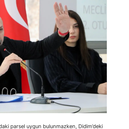
alova
arabük
lis
smaniye
üzce
ndaki parsel uygun bulunmazken, Didim’deki