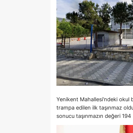
Y
Z
A
B
K
K
B
Ş
Yenikent Mahallesi’ndeki okul
trampa edilen ilk taşınmaz ol
B
sonucu taşınmazın değeri 194 m
A
I