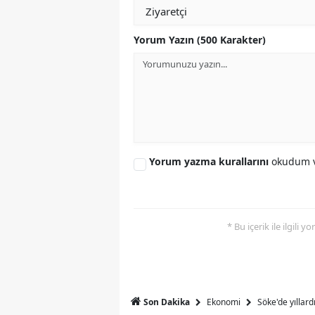
M
Yorum Yazın (500 Karakter)
İ
İ
K
K
Yorum yazma kurallarını
okudum v
K
Kı
K
* Bu içerik ile ilgili 
K
K
Ekonomi
Söke'de yıllar
Son Dakika
K