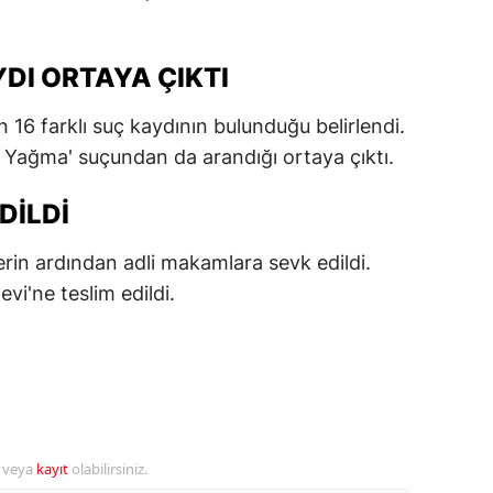
dirne
lazığ
DI ORTAYA ÇIKTI
rzincan
16 farklı suç kaydının bulunduğu belirlendi.
 Yağma' suçundan da arandığı ortaya çıktı.
rzurum
skişehir
DILDI
aziantep
erin ardından adli makamlara sevk edildi.
evi'ne teslim edildi.
iresun
ümüşhane
akkari
atay
r veya
kayıt
olabilirsiniz.
sparta