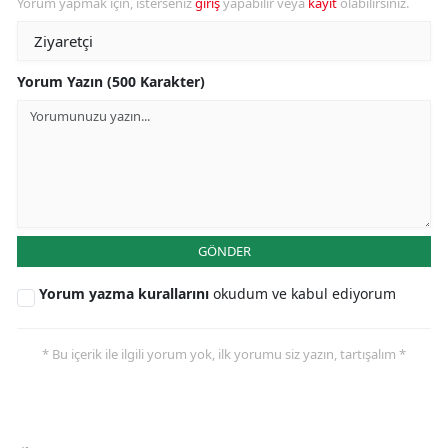
Yorum yapmak için, isterseniz
giriş
yapabilir veya
kayıt
olabilirsiniz.
Yorum Yazın (500 Karakter)
GÖNDER
Yorum yazma kurallarını
okudum ve kabul ediyorum
* Bu içerik ile ilgili yorum yok, ilk yorumu siz yazın, tartışalım *