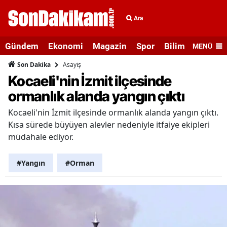
Ara
Gündem
Ekonomi
Magazin
Spor
Bilim ve Teknolo
MENÜ
Asayiş
Son Dakika
Kocaeli'nin İzmit ilçesinde
ormanlık alanda yangın çıktı
Kocaeli'nin İzmit ilçesinde ormanlık alanda yangın çıktı.
Kısa sürede büyüyen alevler nedeniyle itfaiye ekipleri
müdahale ediyor.
#Yangın
#Orman