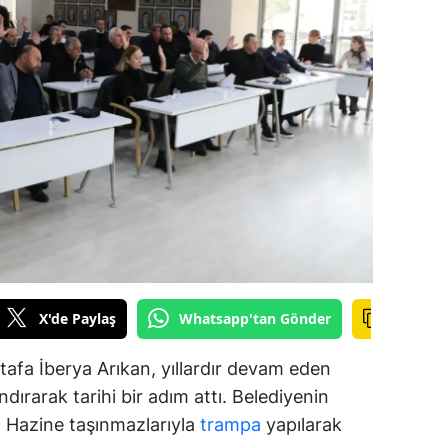
alova
arabük
lis
smaniye
üzce
X'de Paylaş
Whatsapp'tan Gönder
afa İberya Arıkan, yıllardır devam eden
dırarak tarihi bir adım attı. Belediyenin
ar, Hazine taşınmazlarıyla
trampa
yapılarak