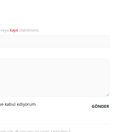
amsun
irt
r veya
kayıt
olabilirsiniz.
inop
ivas
ekirdağ
okat
rabzon
unceli
e kabul ediyorum
GÖNDER
anlıurfa
şak
an
yorum yok, ilk yorumu siz yazın, tartışalım *