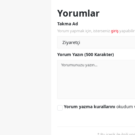
Yorumlar
S
Si
Takma Ad
Yorum yapmak için, isterseniz
giriş
yapabili
S
S
Yorum Yazın (500 Karakter)
T
T
T
T
Yorum yazma kurallarını
okudum v
Ş
U
V
* Bu içerik ile ilgili 