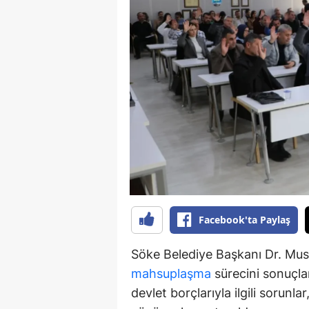
Y
K
Ki
O
D
Facebook'ta Paylaş
Söke Belediye Başkanı Dr. Must
mahsuplaşma
sürecini sonuçlan
devlet borçlarıyla ilgili sorunl