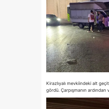
E
E
E
E
E
G
G
G
Kirazlıyalı mevkiindeki alt ge
H
gördü. Çarpışmanın ardından va
H
I