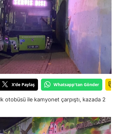
ilecik
ingöl
tlis
olu
urdur
ursa
anakkale
X'de Paylaş
Whatsapp'tan Gönder
ankırı
alk otobüsü ile kamyonet çarpıştı, kazada 2
orum
enizli
iyarbakır