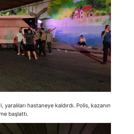
ersin
stanbul
zmir
ars
astamonu
ayseri
rklareli
ırşehir
i, yaralıları hastaneye kaldırdı. Polis, kazanın
ocaeli
me başlattı.
onya
ütahya