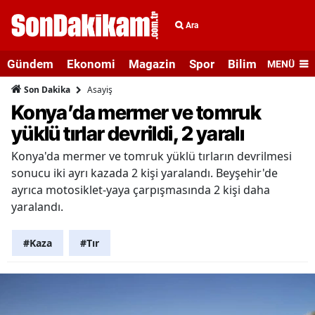
Ara
Gündem
Ekonomi
Magazin
Spor
Bilim ve Teknolo
MENÜ
Asayiş
Son Dakika
Konya’da mermer ve tomruk
yüklü tırlar devrildi, 2 yaralı
Konya'da mermer ve tomruk yüklü tırların devrilmesi
sonucu iki ayrı kazada 2 kişi yaralandı. Beyşehir'de
ayrıca motosiklet-yaya çarpışmasında 2 kişi daha
yaralandı.
#Kaza
#Tır