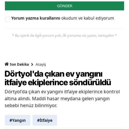
GÖNDER
Yorum yazma kurallarını
okudum ve kabul ediyorum
* Bu içerik ile ilgili yorum yok, ilk yorumu siz yazın, tartışalım *
Asayiş
Son Dakika
Dörtyol'da çıkan ev yangını
itfaiye ekiplerince söndürüldü
Dörtyol'da çıkan ev yangını itfaiye ekiplerince kontrol
altına alındı. Maddi hasar meydana gelen yangın
sebebi henüz bilinmiyor.
#Yangın
#İtfaiye