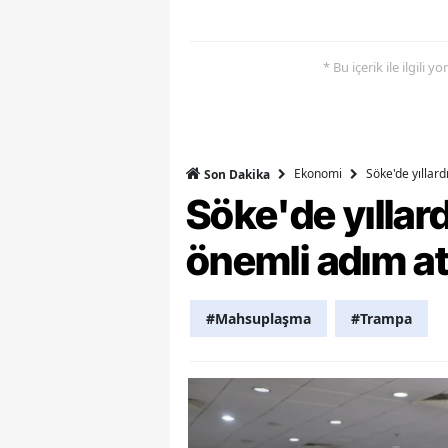
Y
* Bu içerik ile ilgili 
Z
A
B
Ekonomi
Söke'de yıllar
Son Dakika
Söke'de yılla
K
K
önemli adım at
B
#Mahsuplaşma
#Trampa
Ş
B
A
I