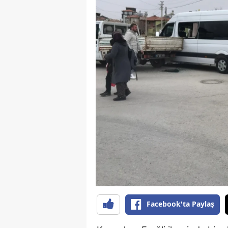
B
B
Bi
B
B
B
Ç
Ç
Ç
D
Facebook'ta Paylaş
D