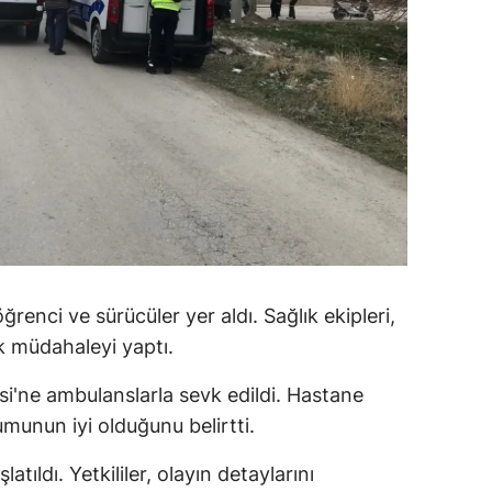
alatya
anisa
ahramanmaraş
ardin
uğla
uş
evşehir
öğrenci ve sürücüler yer aldı. Sağlık ekipleri,
lk müdahaleyi yaptı.
iğde
esi'ne ambulanslarla sevk edildi. Hastane
rdu
urumunun iyi olduğunu belirtti.
ize
latıldı. Yetkililer, olayın detaylarını
akarya