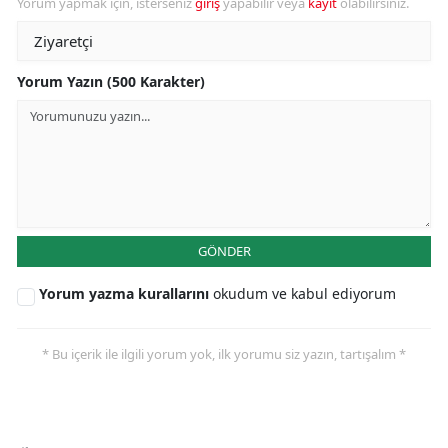
Yorum yapmak için, isterseniz
giriş
yapabilir veya
kayıt
olabilirsiniz.
Yorum Yazın (500 Karakter)
GÖNDER
Yorum yazma kurallarını
okudum ve kabul ediyorum
* Bu içerik ile ilgili yorum yok, ilk yorumu siz yazın, tartışalım *