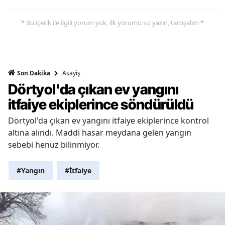
* Bu içerik ile ilgili yorum yok, ilk yorumu siz yazın, tartışalım *
Asayiş
Son Dakika
Dörtyol'da çıkan ev yangını
itfaiye ekiplerince söndürüldü
Dörtyol'da çıkan ev yangını itfaiye ekiplerince kontrol
altına alındı. Maddi hasar meydana gelen yangın
sebebi henüz bilinmiyor.
#Yangın
#İtfaiye