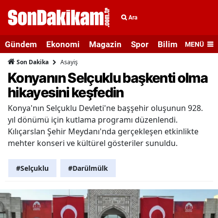
Ara
Gündem
Ekonomi
Magazin
Spor
Bilim ve Teknolo
MENÜ
Asayiş
Son Dakika
Konyanın Selçuklu başkenti olma
hikayesini keşfedin
Konya'nın Selçuklu Devleti'ne başşehir oluşunun 928.
yıl dönümü için kutlama programı düzenlendi.
Kılıçarslan Şehir Meydanı'nda gerçekleşen etkinlikte
mehter konseri ve kültürel gösteriler sunuldu.
#Selçuklu
#Darülmülk