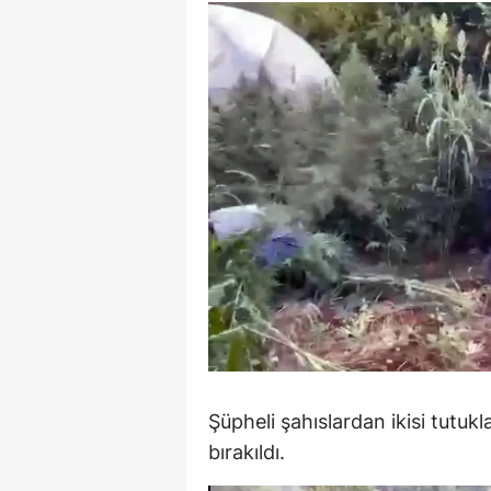
M
M
K
M
M
M
N
N
O
Şüpheli şahıslardan ikisi tutukla
R
bırakıldı.
S