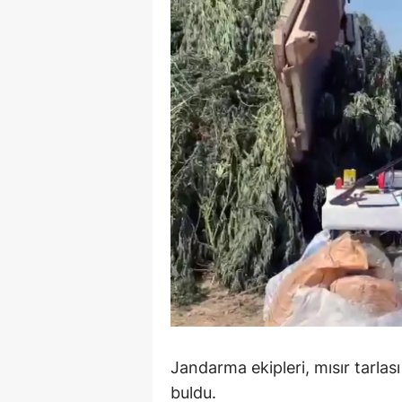
E
E
E
E
E
G
G
G
H
H
Jandarma ekipleri, mısır tarla
I
buldu.