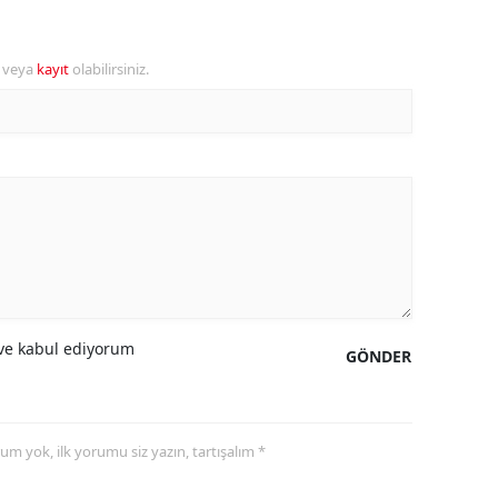
ozgat
r veya
kayıt
olabilirsiniz.
onguldak
ksaray
ayburt
araman
ırıkkale
atman
e kabul ediyorum
GÖNDER
ırnak
artın
rdahan
yorum yok, ilk yorumu siz yazın, tartışalım *
ğdır