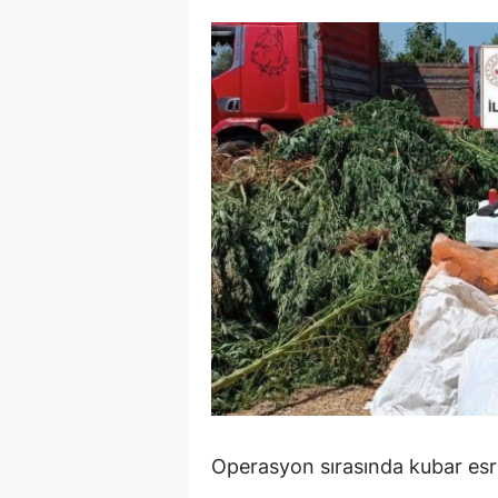
M
İ
İ
K
K
K
Kı
K
K
K
Operasyon sırasında kubar esrar,
K