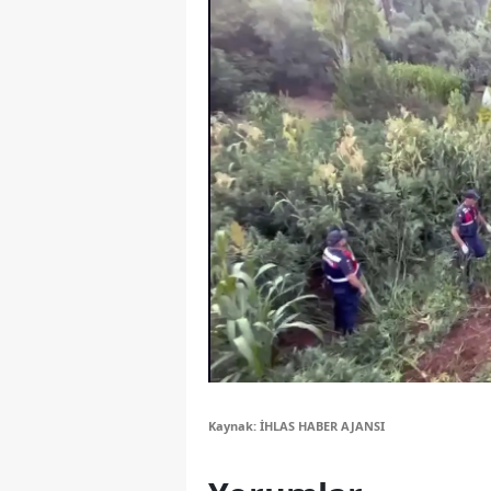
S
Si
S
S
T
T
T
T
Ş
Kaynak: İHLAS HABER AJANSI
U
V