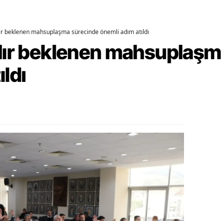
alova
dır beklenen mahsuplaşma sürecinde önemli adım atıldı
arabük
rdır beklenen mahsuplaş
lis
ıldı
smaniye
üzce