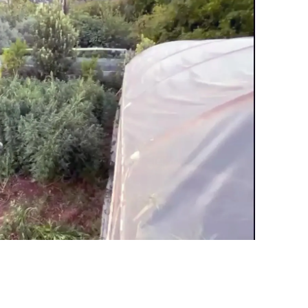
amsun
irt
inop
ivas
ekirdağ
okat
rabzon
unceli
anlıurfa
şak
an