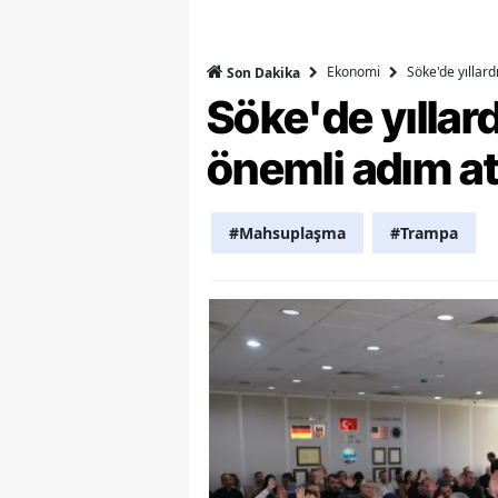
Y
Ekonomi
Söke'de yıllar
Son Dakika
K
Söke'de yılla
Ki
önemli adım at
O
D
#Mahsuplaşma
#Trampa