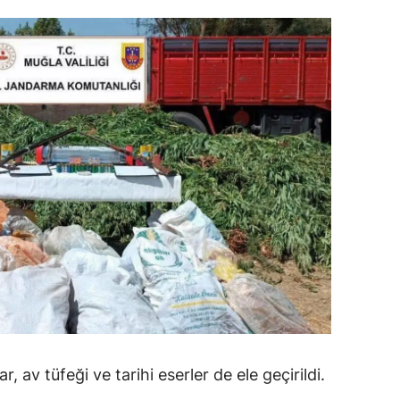
ersin
stanbul
zmir
ars
astamonu
ayseri
rklareli
ırşehir
ocaeli
onya
 av tüfeği ve tarihi eserler de ele geçirildi.
ütahya