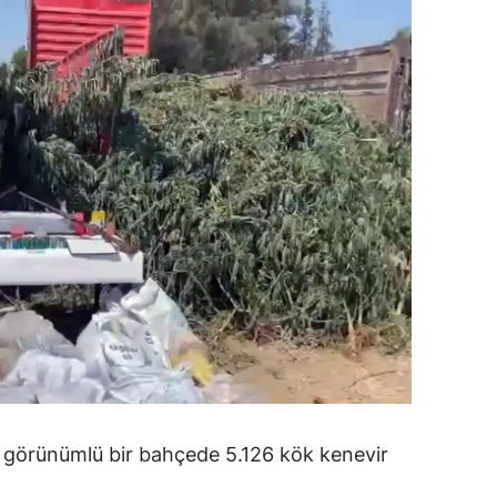
dirne
lazığ
rzincan
rzurum
skişehir
aziantep
iresun
ümüşhane
akkari
atay
sı görünümlü bir bahçede 5.126 kök kenevir
sparta