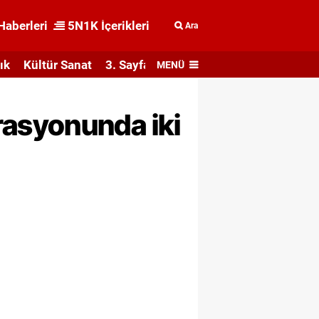
Haberleri
5N1K İçerikleri
Ara
ık
Kültür Sanat
3. Sayfa
MENÜ
asyonunda iki