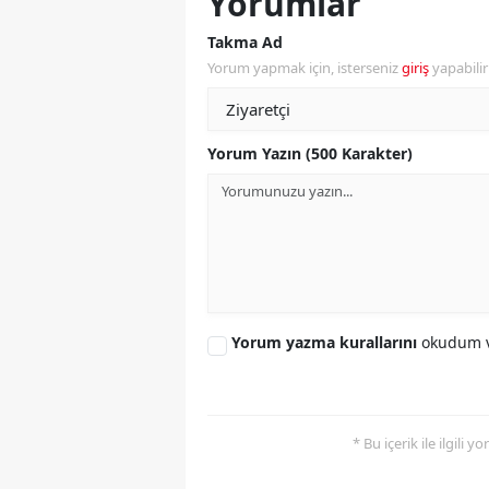
Yorumlar
Y
Takma Ad
Yorum yapmak için, isterseniz
giriş
yapabili
Z
A
Yorum Yazın (500 Karakter)
B
K
K
B
Yorum yazma kurallarını
okudum v
Ş
B
A
* Bu içerik ile ilgili 
I