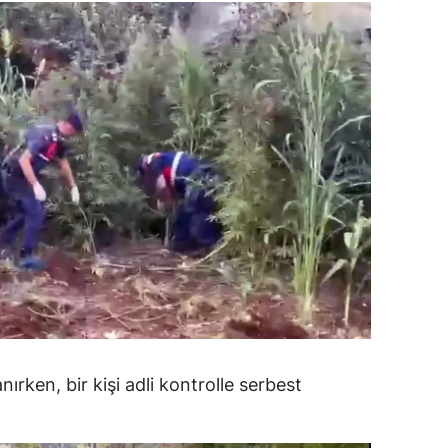
alatya
anisa
ahramanmaraş
ardin
uğla
uş
evşehir
iğde
rdu
nırken, bir kişi adli kontrolle serbest
ize
akarya