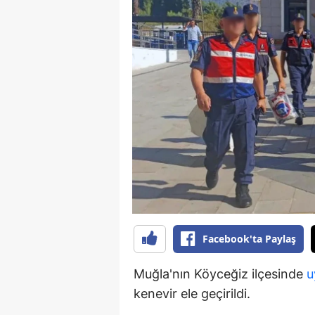
B
B
Bi
B
B
B
Ç
Ç
Facebook'ta Paylaş
Ç
Muğla'nın Köyceğiz ilçesinde
u
D
kenevir ele geçirildi.
D