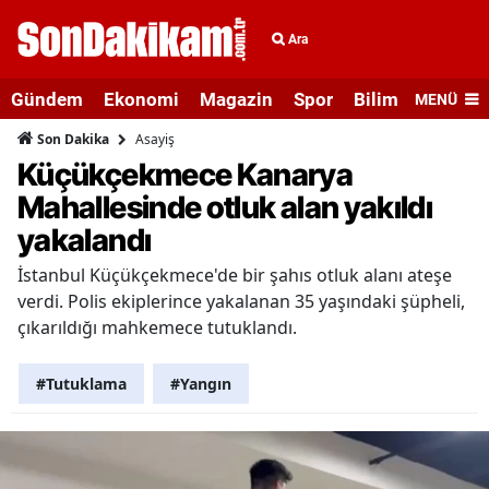
Ara
Gündem
Ekonomi
Magazin
Spor
Bilim ve Teknolo
MENÜ
Asayiş
Son Dakika
Küçükçekmece Kanarya
Mahallesinde otluk alan yakıldı
yakalandı
İstanbul Küçükçekmece'de bir şahıs otluk alanı ateşe
verdi. Polis ekiplerince yakalanan 35 yaşındaki şüpheli,
çıkarıldığı mahkemece tutuklandı.
#Tutuklama
#Yangın