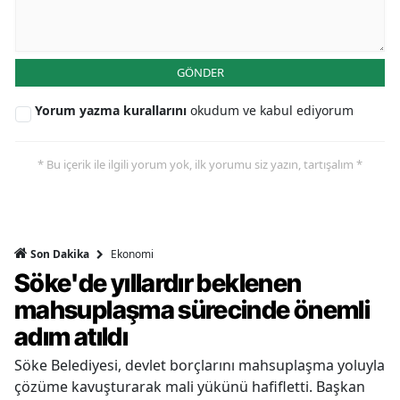
GÖNDER
Yorum yazma kurallarını
okudum ve kabul ediyorum
* Bu içerik ile ilgili yorum yok, ilk yorumu siz yazın, tartışalım *
Ekonomi
Son Dakika
Söke'de yıllardır beklenen
mahsuplaşma sürecinde önemli
adım atıldı
Söke Belediyesi, devlet borçlarını mahsuplaşma yoluyla
çözüme kavuşturarak mali yükünü hafifletti. Başkan