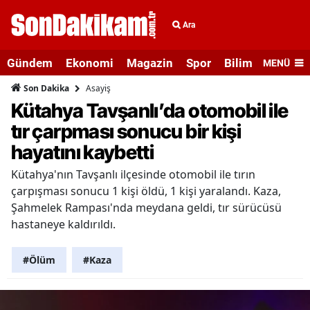
Ara
Gündem
Ekonomi
Magazin
Spor
Bilim ve Teknolo
MENÜ
Asayiş
Son Dakika
Kütahya Tavşanlı’da otomobil ile
tır çarpması sonucu bir kişi
hayatını kaybetti
Kütahya'nın Tavşanlı ilçesinde otomobil ile tırın
çarpışması sonucu 1 kişi öldü, 1 kişi yaralandı. Kaza,
Şahmelek Rampası'nda meydana geldi, tır sürücüsü
hastaneye kaldırıldı.
#Ölüm
#Kaza