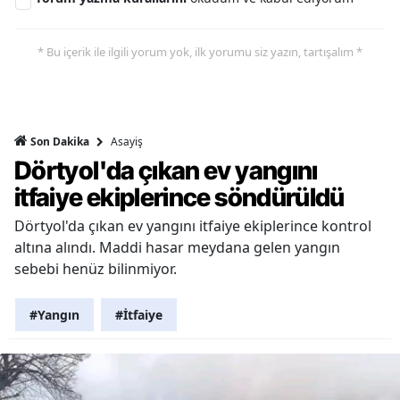
* Bu içerik ile ilgili yorum yok, ilk yorumu siz yazın, tartışalım *
Asayiş
Son Dakika
Dörtyol'da çıkan ev yangını
itfaiye ekiplerince söndürüldü
Dörtyol'da çıkan ev yangını itfaiye ekiplerince kontrol
altına alındı. Maddi hasar meydana gelen yangın
sebebi henüz bilinmiyor.
#Yangın
#İtfaiye