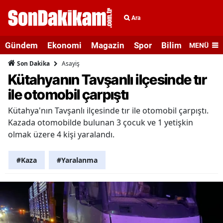
Ara
Gündem
Ekonomi
Magazin
Spor
Bilim ve Teknolo
MENÜ
Asayiş
Son Dakika
Kütahyanın Tavşanlı ilçesinde tır
ile otomobil çarpıştı
Kütahya'nın Tavşanlı ilçesinde tır ile otomobil çarpıştı.
Kazada otomobilde bulunan 3 çocuk ve 1 yetişkin
olmak üzere 4 kişi yaralandı.
#Kaza
#Yaralanma