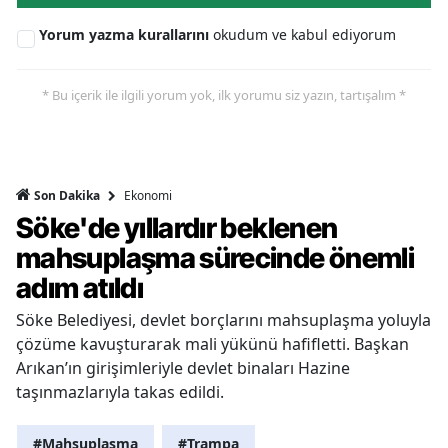
Yorum yazma kurallarını
okudum ve kabul ediyorum
* Bu içerik ile ilgili yorum yok, ilk yorumu siz yazın, tartışalım *
Ekonomi
Son Dakika
Söke'de yıllardır beklenen
mahsuplaşma sürecinde önemli
adım atıldı
Söke Belediyesi, devlet borçlarını mahsuplaşma yoluyla
çözüme kavuşturarak mali yükünü hafifletti. Başkan
Arıkan’ın girişimleriyle devlet binaları Hazine
taşınmazlarıyla takas edildi.
#Mahsuplaşma
#Trampa