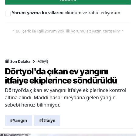
Yorum yazma kurallarını
okudum ve kabul ediyorum
* Bu içerik ile ilgili yorum yok, ilk yorumu siz yazın, tartışalım *
Asayiş
Son Dakika
Dörtyol'da çıkan ev yangını
itfaiye ekiplerince söndürüldü
Dörtyol'da çıkan ev yangını itfaiye ekiplerince kontrol
altına alındı. Maddi hasar meydana gelen yangın
sebebi henüz bilinmiyor.
#Yangın
#İtfaiye