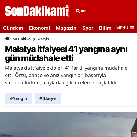
Ara
Gündem
Ekonomi
Magazin
Spor
Bilim ve Teknolo
MENÜ
Asayiş
Son Dakika
Malatya itfaiyesi 41 yangına aynı
gün müdahale etti
Malatya'da itfaiye ekipleri 41 farklı yangına müdahale
etti. Örtü, bahçe ve anız yangınları başarıyla
söndürülürken, olaylarla ilgili inceleme başlatıldı.
#Yangın
#İtfaiye