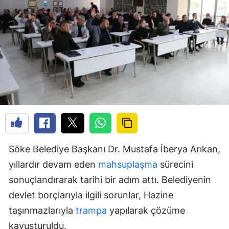
Söke Belediye Başkanı Dr. Mustafa İberya Arıkan,
yıllardır devam eden
mahsuplaşma
sürecini
sonuçlandırarak tarihi bir adım attı. Belediyenin
devlet borçlarıyla ilgili sorunlar, Hazine
taşınmazlarıyla
trampa
yapılarak çözüme
kavuşturuldu.