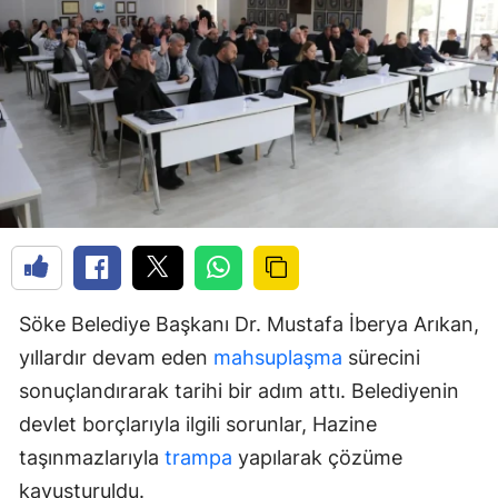
Söke Belediye Başkanı Dr. Mustafa İberya Arıkan,
yıllardır devam eden
mahsuplaşma
sürecini
sonuçlandırarak tarihi bir adım attı. Belediyenin
devlet borçlarıyla ilgili sorunlar, Hazine
taşınmazlarıyla
trampa
yapılarak çözüme
kavuşturuldu.