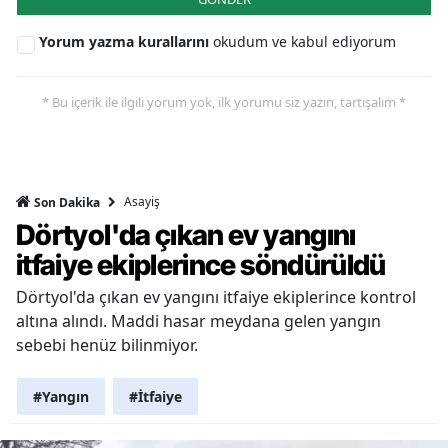
Yorum yazma kurallarını
okudum ve kabul ediyorum
* Bu içerik ile ilgili yorum yok, ilk yorumu siz yazın, tartışalım *
Asayiş
Son Dakika
Dörtyol'da çıkan ev yangını
itfaiye ekiplerince söndürüldü
Dörtyol'da çıkan ev yangını itfaiye ekiplerince kontrol
altına alındı. Maddi hasar meydana gelen yangın
sebebi henüz bilinmiyor.
#Yangın
#İtfaiye