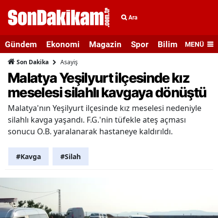
Ara
Gündem
Ekonomi
Magazin
Spor
Bilim ve Teknolo
MENÜ
Asayiş
Son Dakika
Malatya Yeşilyurt ilçesinde kız
meselesi silahlı kavgaya dönüştü
Malatya'nın Yeşilyurt ilçesinde kız meselesi nedeniyle
silahlı kavga yaşandı. F.G.'nin tüfekle ateş açması
sonucu O.B. yaralanarak hastaneye kaldırıldı.
#Kavga
#Silah