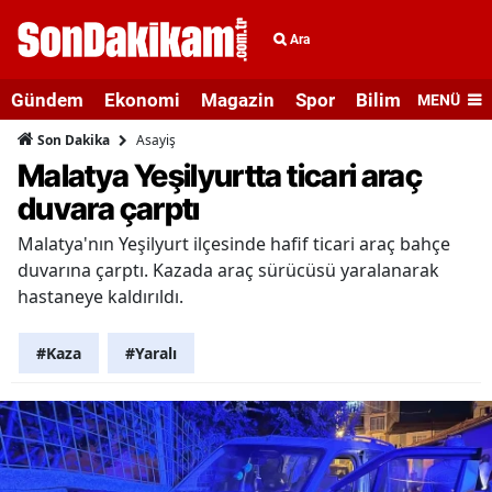
Ara
Gündem
Ekonomi
Magazin
Spor
Bilim ve Teknolo
MENÜ
Asayiş
Son Dakika
Malatya Yeşilyurtta ticari araç
duvara çarptı
Malatya'nın Yeşilyurt ilçesinde hafif ticari araç bahçe
duvarına çarptı. Kazada araç sürücüsü yaralanarak
hastaneye kaldırıldı.
#Kaza
#Yaralı