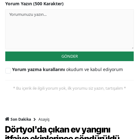
Yorum Yazın (500 Karakter)
GÖNDER
Yorum yazma kurallarını
okudum ve kabul ediyorum
* Bu içerik ile ilgili yorum yok, ilk yorumu siz yazın, tartışalım *
Asayiş
Son Dakika
Dörtyol'da çıkan ev yangını
itfaiye ekiplerince söndürüldü