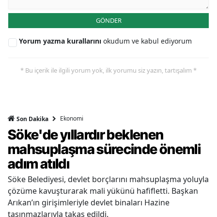
GÖNDER
Yorum yazma kurallarını
okudum ve kabul ediyorum
* Bu içerik ile ilgili yorum yok, ilk yorumu siz yazın, tartışalım *
Ekonomi
Son Dakika
Söke'de yıllardır beklenen
mahsuplaşma sürecinde önemli
adım atıldı
Söke Belediyesi, devlet borçlarını mahsuplaşma yoluyla
çözüme kavuşturarak mali yükünü hafifletti. Başkan
Arıkan’ın girişimleriyle devlet binaları Hazine
taşınmazlarıyla takas edildi.