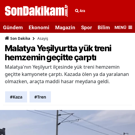
Ara
Gündem
Ekonomi
Magazin
Spor
Bilim ve Teknolo
MENÜ
Asayiş
Son Dakika
Malatya Yeşilyurtta yük treni
hemzemin geçitte çarptı
Malatya'nın Yeşilyurt ilçesinde yük treni hemzemin
geçitte kamyonete çarptı. Kazada ölen ya da yaralanan
olmazken, araçta maddi hasar meydana geldi.
#Kaza
#Tren