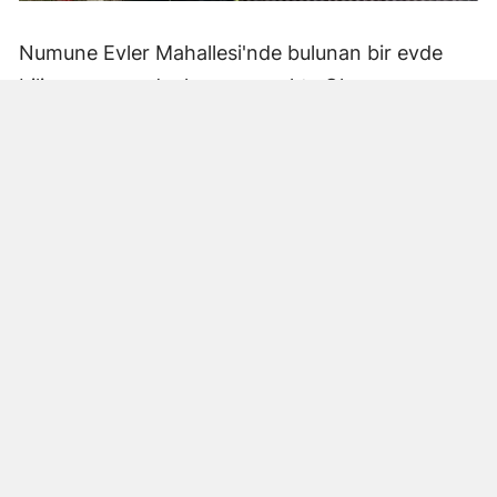
Numune Evler Mahallesi'nde bulunan bir evde
bilinmeyen nedenle yangın çıktı. Olay,
çevredekiler tarafından fark edilerek yetkililere
bildirildi.
Hatay Büyükşehir Belediyesi'ne bağlı itfaiye