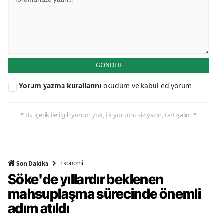
GÖNDER
Yorum yazma kurallarını
okudum ve kabul ediyorum
* Bu içerik ile ilgili yorum yok, ilk yorumu siz yazın, tartışalım *
Ekonomi
Son Dakika
Söke'de yıllardır beklenen
mahsuplaşma sürecinde önemli
adım atıldı