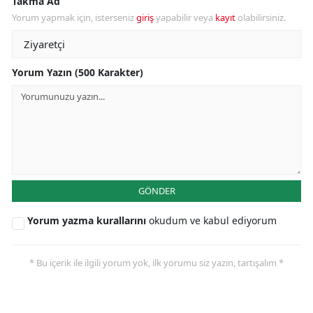
Takma Ad
Yorum yapmak için, isterseniz
giriş
yapabilir veya
kayıt
olabilirsiniz.
Yorum Yazın (500 Karakter)
GÖNDER
Yorum yazma kurallarını
okudum ve kabul ediyorum
* Bu içerik ile ilgili yorum yok, ilk yorumu siz yazın, tartışalım *