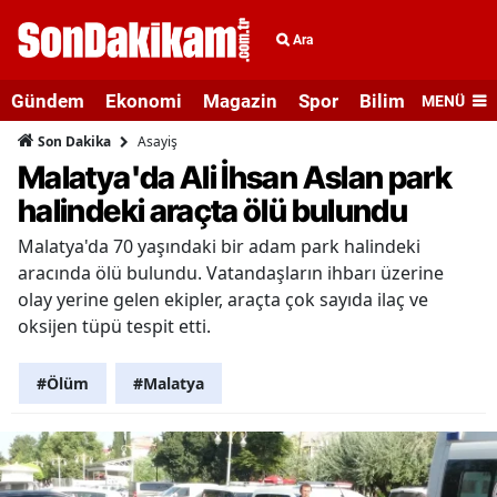
Ara
Gündem
Ekonomi
Magazin
Spor
Bilim ve Teknolo
MENÜ
Asayiş
Son Dakika
Malatya'da Ali İhsan Aslan park
halindeki araçta ölü bulundu
Malatya'da 70 yaşındaki bir adam park halindeki
aracında ölü bulundu. Vatandaşların ihbarı üzerine
olay yerine gelen ekipler, araçta çok sayıda ilaç ve
oksijen tüpü tespit etti.
#Ölüm
#Malatya