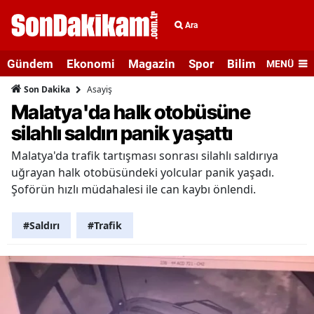
Ara
Gündem
Ekonomi
Magazin
Spor
Bilim ve Teknolo
MENÜ
Asayiş
Son Dakika
Malatya'da halk otobüsüne
silahlı saldırı panik yaşattı
Malatya'da trafik tartışması sonrası silahlı saldırıya
uğrayan halk otobüsündeki yolcular panik yaşadı.
Şoförün hızlı müdahalesi ile can kaybı önlendi.
#Saldırı
#Trafik