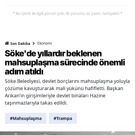
* Bu içerik ile ilgili yorum yok, ilk yorumu siz yazın, tartışalım *
Ekonomi
Son Dakika
Söke'de yıllardır beklenen
mahsuplaşma sürecinde önemli
adım atıldı
Söke Belediyesi, devlet borçlarını mahsuplaşma yoluyla
çözüme kavuşturarak mali yükünü hafifletti. Başkan
Arıkan’ın girişimleriyle devlet binaları Hazine
taşınmazlarıyla takas edildi.
#Mahsuplaşma
#Trampa