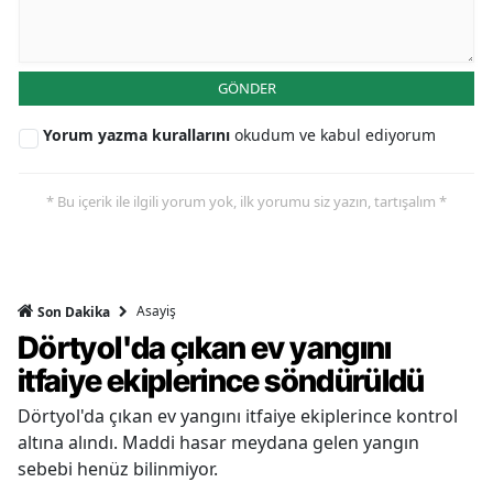
GÖNDER
Yorum yazma kurallarını
okudum ve kabul ediyorum
* Bu içerik ile ilgili yorum yok, ilk yorumu siz yazın, tartışalım *
Asayiş
Son Dakika
Dörtyol'da çıkan ev yangını
itfaiye ekiplerince söndürüldü
Dörtyol'da çıkan ev yangını itfaiye ekiplerince kontrol
altına alındı. Maddi hasar meydana gelen yangın
sebebi henüz bilinmiyor.