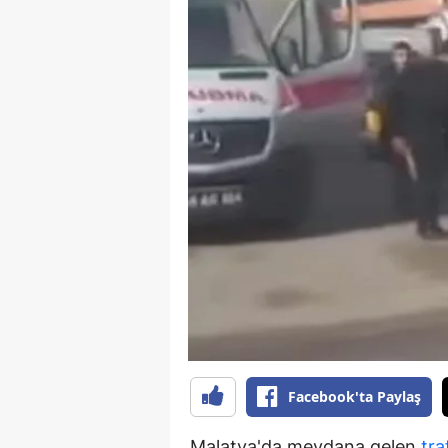
B
B
Bi
B
B
B
Ç
Ç
Ç
D
Facebook'ta Paylaş
D
Malatya'da meydana gelen
tra