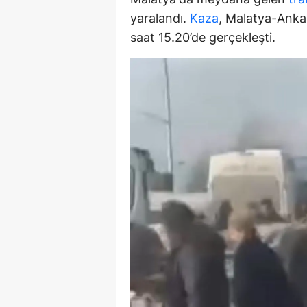
E
yaralandı.
Kaza
, Malatya-Anka
saat 15.20’de gerçekleşti.
E
E
E
E
G
G
G
H
H
I