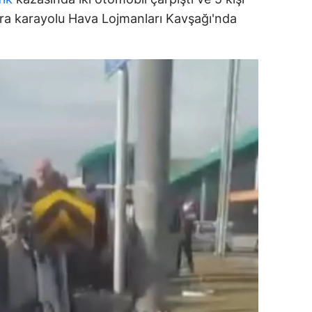
dirne
ra karayolu Hava Lojmanları Kavşağı'nda
lazığ
rzincan
rzurum
skişehir
aziantep
iresun
ümüşhane
akkari
atay
sparta