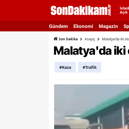
İstan
Açık
A
Gündem
Ekonomi
Magazin
Sp
A
Asayiş
Malatya'da iki oto
Son Dakika
A
Malatya'da iki 
A
A
#Kaza
#Trafik
A
A
A
A
B