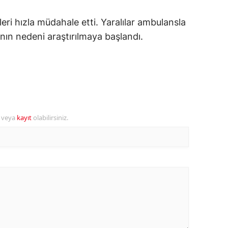
amsun
leri hızla müdahale etti. Yaralılar ambulansla
nın nedeni araştırılmaya başlandı.
irt
inop
ivas
ekirdağ
r veya
kayıt
olabilirsiniz.
okat
rabzon
unceli
anlıurfa
şak
an