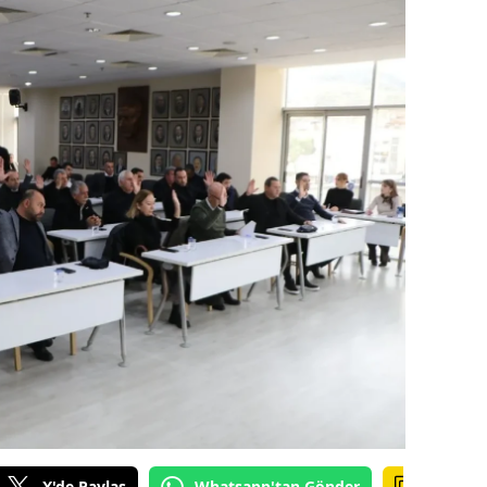
alova
arabük
lis
smaniye
üzce
X'de Paylaş
Whatsapp'tan Gönder