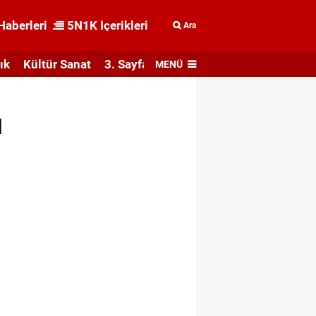
Haberleri
5N1K İçerikleri
Ara
ık
Kültür Sanat
3. Sayfa
MENÜ
ı