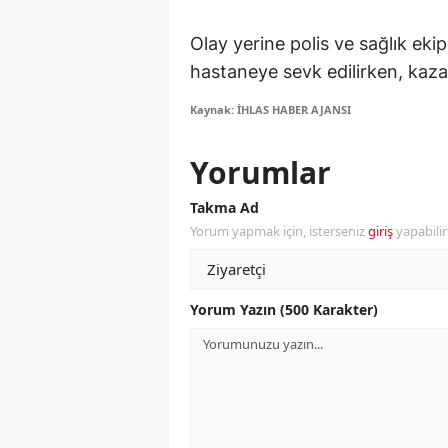
S
Olay yerine polis ve sağlık ekip
hastaneye sevk edilirken, kaza
Si
Kaynak: İHLAS HABER AJANSI
S
S
Yorumlar
T
Takma Ad
Yorum yapmak için, isterseniz
giriş
yapabili
T
T
Yorum Yazın (500 Karakter)
T
Ş
U
V