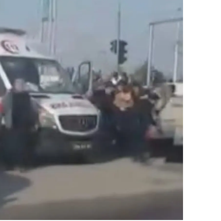
alatya
anisa
ahramanmaraş
ardin
uğla
uş
evşehir
iğde
rdu
ize
akarya