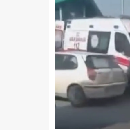
M
M
K
M
M
M
N
N
O
R
S