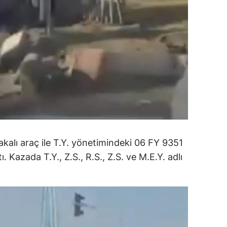
ersin
stanbul
zmir
ars
astamonu
ayseri
rklareli
akalı araç ile T.Y. yönetimindeki 06 FY 9351
ı. Kazada T.Y., Z.S., R.S., Z.S. ve M.E.Y. adlı
ırşehir
ocaeli
onya
ütahya