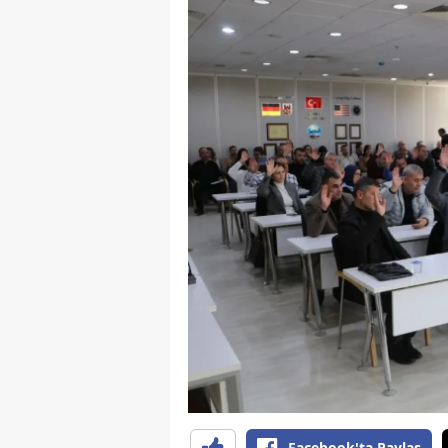
Y
K
Ki
O
D
Facebook'ta Paylaş