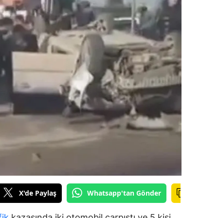
ilecik
ingöl
tlis
olu
urdur
ursa
anakkale
ankırı
orum
enizli
X'de Paylaş
Whatsapp'tan Gönder
iyarbakır
fik
kazasında iki otomobil çarpıştı ve 5 kişi