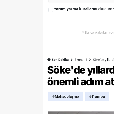
Yorum yazma kurallarını
okudum v
Y
Z
A
* Bu içerik ile ilgili 
B
K
Ekonomi
Söke'de yıllar
Son Dakika
K
Söke'de yılla
B
önemli adım at
Ş
B
#Mahsuplaşma
#Trampa
A
I