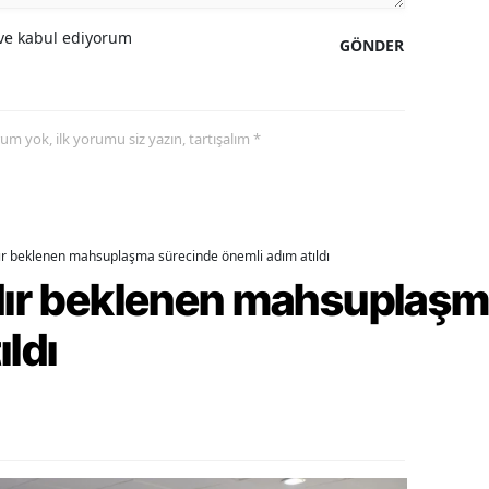
e kabul ediyorum
ozgat
GÖNDER
onguldak
ksaray
yorum yok, ilk yorumu siz yazın, tartışalım *
ayburt
araman
dır beklenen mahsuplaşma sürecinde önemli adım atıldı
ırıkkale
rdır beklenen mahsuplaş
atman
ıldı
ırnak
artın
rdahan
ğdır