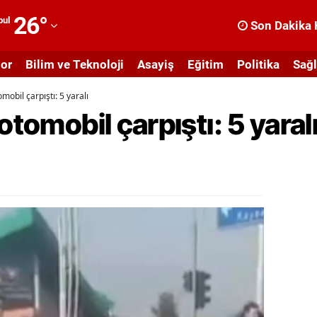
26
°
bul
Son Dakika 
dana
or
Bilim ve Teknoloji
Asayiş
Eğitim
Politika
Sağl
dıyaman
mobil çarpıştı: 5 yaralı
fyonkarahisar
otomobil çarpıştı: 5 yaral
ğrı
masya
nkara
ntalya
rtvin
ydın
alıkesir