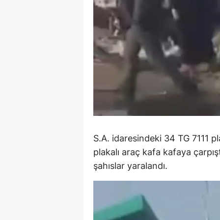
M
İ
İ
K
K
K
Kı
S.A. idaresindeki 34 TG 7111 pl
plakalı araç kafa kafaya çarpışt
K
şahıslar yaralandı.
K
K
K