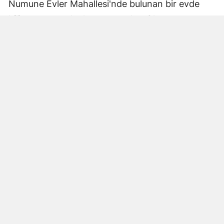
Numune Evler Mahallesi'nde bulunan bir evde
bilinmeyen nedenle yangın çıktı. Olay,
çevredekiler tarafından fark edilerek yetkililere
bildirildi.
Hatay Büyükşehir Belediyesi'ne bağlı itfaiye
ekipleri hızla olay yerine ulaştı. Yangın,