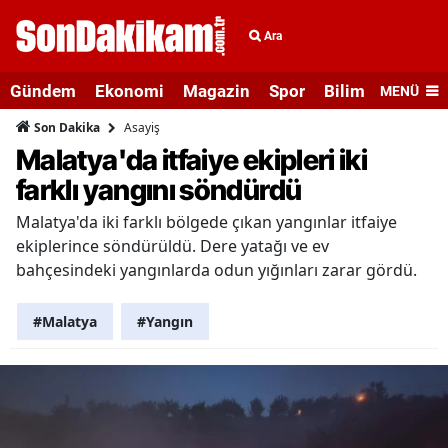
Ara
Gündem
Ekonomi
Magazin
Spor
Bilim ve Teknolo
MENÜ
Asayiş
Son Dakika
Malatya'da itfaiye ekipleri iki
farklı yangını söndürdü
Malatya'da iki farklı bölgede çıkan yangınlar itfaiye
ekiplerince söndürüldü. Dere yatağı ve ev
bahçesindeki yangınlarda odun yığınları zarar gördü.
#Malatya
#Yangın