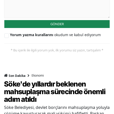
GÖNDER
Yorum yazma kurallarını
okudum ve kabul ediyorum
* Bu içerik ile ilgili yorum yok, ilk yorumu siz yazın, tartışalım *
Ekonomi
Son Dakika
Söke'de yıllardır beklenen
mahsuplaşma sürecinde önemli
adım atıldı
Söke Belediyesi, devlet borçlarını mahsuplaşma yoluyla
çözüme kavuşturarak mali yükünü hafifletti. Başkan