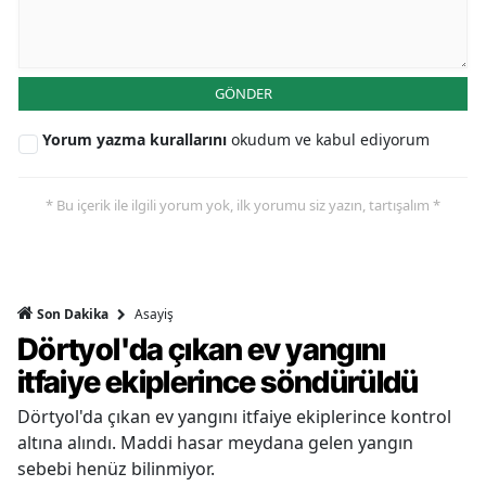
GÖNDER
Yorum yazma kurallarını
okudum ve kabul ediyorum
* Bu içerik ile ilgili yorum yok, ilk yorumu siz yazın, tartışalım *
Asayiş
Son Dakika
Dörtyol'da çıkan ev yangını
itfaiye ekiplerince söndürüldü
Dörtyol'da çıkan ev yangını itfaiye ekiplerince kontrol
altına alındı. Maddi hasar meydana gelen yangın
sebebi henüz bilinmiyor.