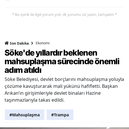
* Bu içerik ile ilgili yorum yok, ilk yorumu siz yazın, tartışalım *
Ekonomi
Son Dakika
Söke'de yıllardır beklenen
mahsuplaşma sürecinde önemli
adım atıldı
Söke Belediyesi, devlet borçlarını mahsuplaşma yoluyla
çözüme kavuşturarak mali yükünü hafifletti. Başkan
Arıkan’ın girişimleriyle devlet binaları Hazine
taşınmazlarıyla takas edildi.
#Mahsuplaşma
#Trampa