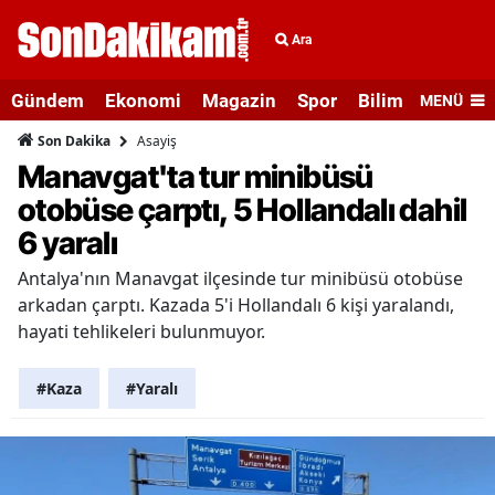
Ara
Gündem
Ekonomi
Magazin
Spor
Bilim ve Teknolo
MENÜ
Asayiş
Son Dakika
Manavgat'ta tur minibüsü
otobüse çarptı, 5 Hollandalı dahil
6 yaralı
Antalya'nın Manavgat ilçesinde tur minibüsü otobüse
arkadan çarptı. Kazada 5'i Hollandalı 6 kişi yaralandı,
hayati tehlikeleri bulunmuyor.
#Kaza
#Yaralı