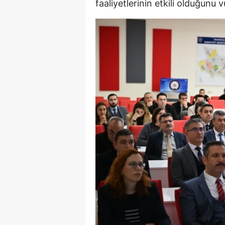
faaliyetlerinin etkili olduğunu v
E
E
E
E
E
G
G
G
H
H
I