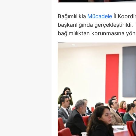
M
Bağımlılıkla
Mücadele
İl Koordi
İ
başkanlığında gerçekleştirildi
bağımlılıktan korunmasına yönel
İ
K
K
K
Kı
K
K
K
K