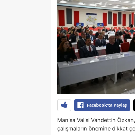
B
B
Bi
B
B
B
Ç
Ç
Facebook'ta Paylaş
Ç
D
Manisa Valisi Vahdettin Özkan,
çalışmaların önemine dikkat çekt
D