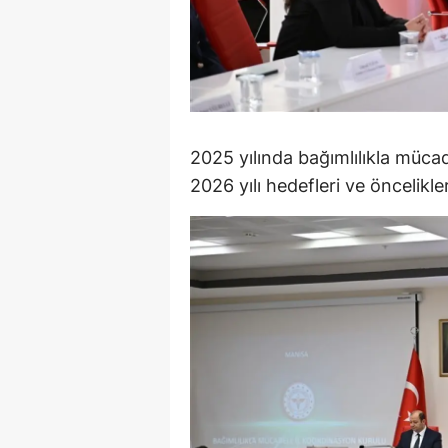
M
M
K
M
2025 yılında bağımlılıkla müca
2026 yılı hedefleri ve öncelikle
M
M
N
N
O
R
S