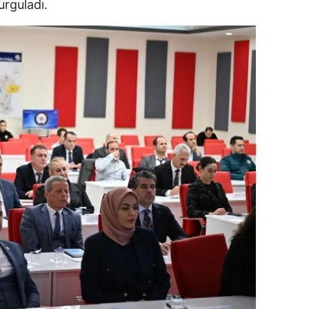
urguladı.
dirne
lazığ
rzincan
rzurum
skişehir
aziantep
iresun
ümüşhane
akkari
atay
sparta