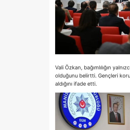
S
Si
S
S
T
Vali Özkan, bağımlılığın yalnız
T
olduğunu belirtti. Gençleri kor
T
aldığını ifade etti.
T
Ş
U
V