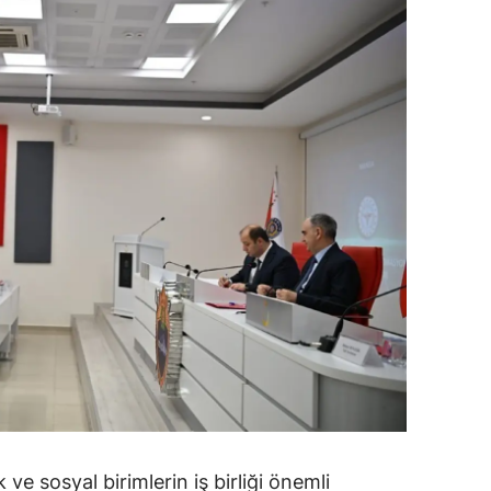
alova
arabük
lis
smaniye
üzce
ve sosyal birimlerin iş birliği önemli