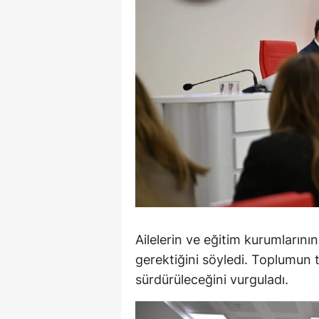
Y
Z
A
B
K
K
B
Ş
Ailelerin ve eğitim kurumlarını
gerektiğini söyledi. Toplumun t
B
sürdürüleceğini vurguladı.
A
I