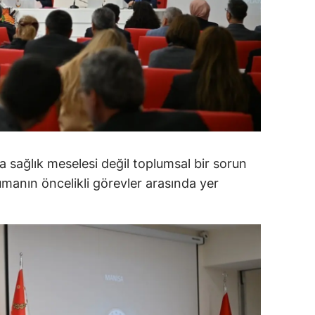
amsun
irt
inop
ivas
ekirdağ
ca sağlık meselesi değil toplumsal bir sorun
okat
umanın öncelikli görevler arasında yer
rabzon
unceli
anlıurfa
şak
an