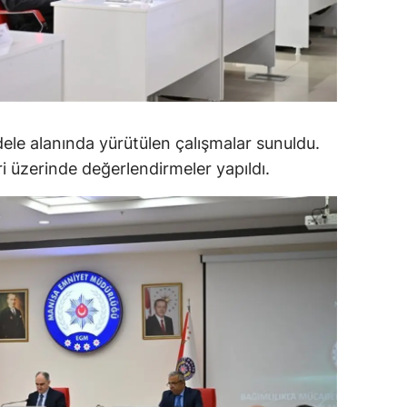
alatya
anisa
ahramanmaraş
ardin
dele alanında yürütülen çalışmalar sunuldu.
ri üzerinde değerlendirmeler yapıldı.
uğla
uş
evşehir
iğde
rdu
ize
akarya