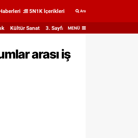
Haberleri
5N1K İçerikleri
Ara
ık
Kültür Sanat
3. Sayfa
MENÜ
mlar arası iş