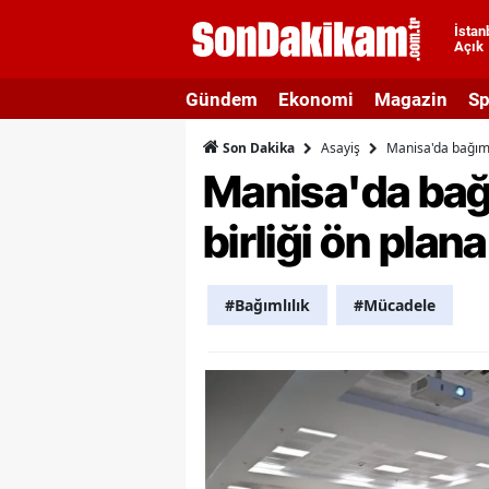
İstan
Açık
A
Gündem
Ekonomi
Magazin
Sp
A
Asayiş
Manisa'da bağımlı
Son Dakika
A
Manisa'da bağı
A
birliği ön plana
A
A
#Bağımlılık
#Mücadele
A
A
A
B