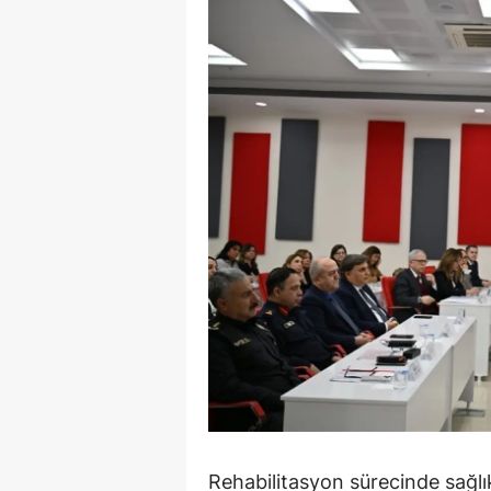
Y
K
Ki
O
D
Rehabilitasyon sürecinde sağlık 