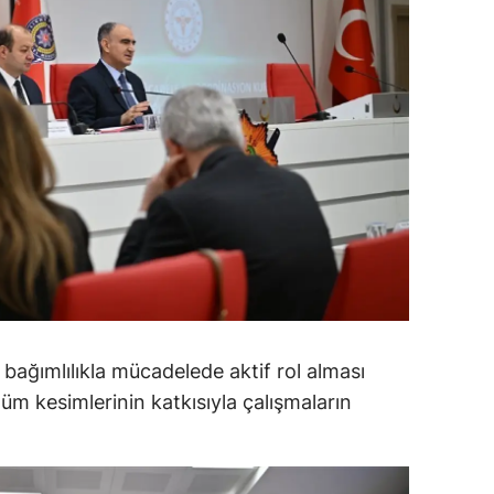
ozgat
onguldak
ksaray
ayburt
araman
ırıkkale
atman
ırnak
n bağımlılıkla mücadelede aktif rol alması
üm kesimlerinin katkısıyla çalışmaların
artın
rdahan
ğdır