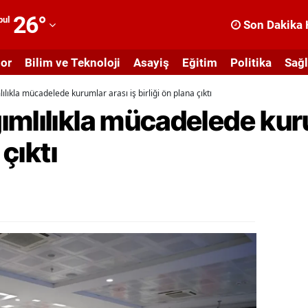
26
°
bul
Son Dakika 
dana
or
Bilim ve Teknoloji
Asayiş
Eğitim
Politika
Sağl
dıyaman
lıkla mücadelede kurumlar arası iş birliği ön plana çıktı
fyonkarahisar
mlılıkla mücadelede kuru
ğrı
 çıktı
masya
nkara
ntalya
rtvin
ydın
alıkesir