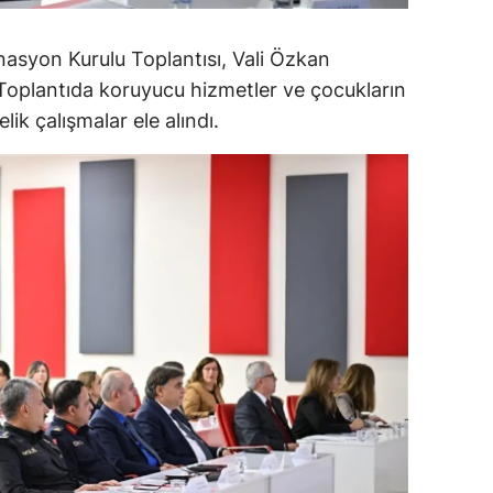
ersin
nasyon Kurulu Toplantısı, Vali Özkan
stanbul
. Toplantıda koruyucu hizmetler ve çocukların
ik çalışmalar ele alındı.
zmir
ars
astamonu
ayseri
rklareli
ırşehir
ocaeli
onya
ütahya