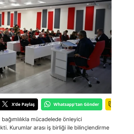
ilecik
ingöl
tlis
olu
urdur
ursa
anakkale
ankırı
X'de Paylaş
Whatsapp'tan Gönder
orum
enizli
 bağımlılıkla mücadelede önleyici
i. Kurumlar arası iş birliği ile bilinçlendirme
iyarbakır