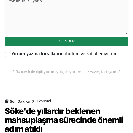
GÖNDER
Yorum yazma kurallarını
okudum ve kabul ediyorum
* Bu içerik ile ilgili yorum yok, ilk yorumu siz yazın, tartışalım *
Ekonomi
Son Dakika
Söke'de yıllardır beklenen
mahsuplaşma sürecinde önemli
adım atıldı