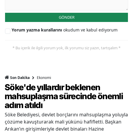
GÖNDER
Yorum yazma kurallarını
okudum ve kabul ediyorum
* Bu içerik ile ilgili yorum yok, ilk yorumu siz yazın, tartışalım *
Ekonomi
Son Dakika
Söke'de yıllardır beklenen
mahsuplaşma sürecinde önemli
adım atıldı
Söke Belediyesi, devlet borçlarını mahsuplaşma yoluyla
çözüme kavuşturarak mali yükünü hafifletti. Başkan
Arıkan’ın girişimleriyle devlet binaları Hazine