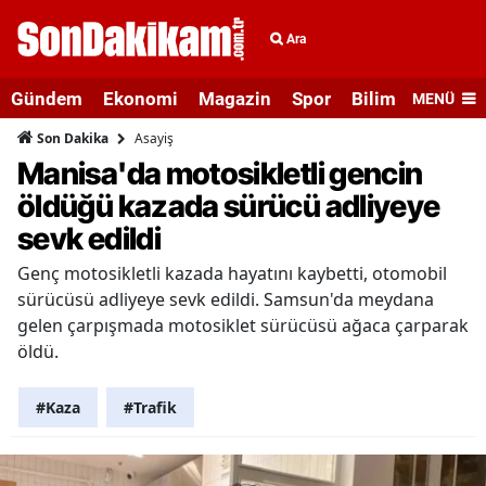
Ara
Gündem
Ekonomi
Magazin
Spor
Bilim ve Teknolo
MENÜ
Asayiş
Son Dakika
Manisa'da motosikletli gencin
öldüğü kazada sürücü adliyeye
sevk edildi
Genç motosikletli kazada hayatını kaybetti, otomobil
sürücüsü adliyeye sevk edildi. Samsun'da meydana
gelen çarpışmada motosiklet sürücüsü ağaca çarparak
öldü.
#Kaza
#Trafik