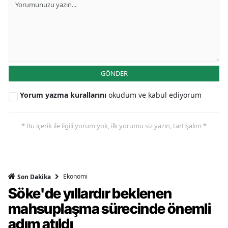
GÖNDER
Yorum yazma kurallarını
okudum ve kabul ediyorum
* Bu içerik ile ilgili yorum yok, ilk yorumu siz yazın, tartışalım *
Ekonomi
Son Dakika
Söke'de yıllardır beklenen
mahsuplaşma sürecinde önemli
adım atıldı