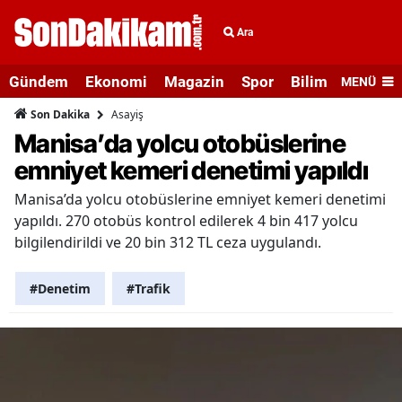
Ara
Gündem
Ekonomi
Magazin
Spor
Bilim ve Teknolo
MENÜ
Asayiş
Son Dakika
Manisa’da yolcu otobüslerine
emniyet kemeri denetimi yapıldı
Manisa’da yolcu otobüslerine emniyet kemeri denetimi
yapıldı. 270 otobüs kontrol edilerek 4 bin 417 yolcu
bilgilendirildi ve 20 bin 312 TL ceza uygulandı.
#Denetim
#Trafik