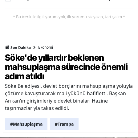
* Bu içerik ile ilgili yorum yok, ilk yorumu siz yazın, tartışalım *
Ekonomi
Son Dakika
Söke'de yıllardır beklenen
mahsuplaşma sürecinde önemli
adım atıldı
Söke Belediyesi, devlet borçlarını mahsuplaşma yoluyla
çözüme kavuşturarak mali yükünü hafifletti. Başkan
Arıkan’ın girişimleriyle devlet binaları Hazine
taşınmazlarıyla takas edildi.
#Mahsuplaşma
#Trampa