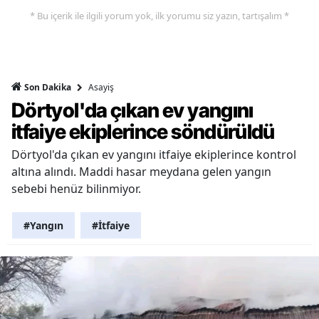
* Bu içerik ile ilgili yorum yok, ilk yorumu siz yazın, tartışalım *
Asayiş
Son Dakika
Dörtyol'da çıkan ev yangını
itfaiye ekiplerince söndürüldü
Dörtyol'da çıkan ev yangını itfaiye ekiplerince kontrol
altına alındı. Maddi hasar meydana gelen yangın
sebebi henüz bilinmiyor.
#Yangın
#İtfaiye