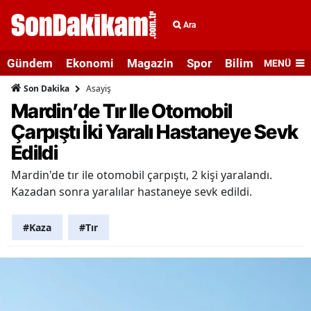
Ara
Gündem
Ekonomi
Magazin
Spor
Bilim ve Teknolo
MENÜ
Asayiş
Son Dakika
Mardin’de Tır Ile Otomobil
Çarpıştı İki Yaralı Hastaneye Sevk
Edildi
Mardin'de tır ile otomobil çarpıştı, 2 kişi yaralandı.
Kazadan sonra yaralılar hastaneye sevk edildi.
#Kaza
#Tır