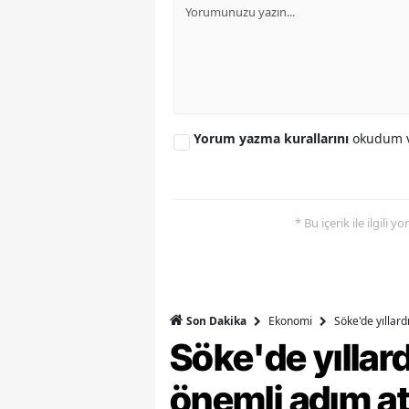
Y
K
Ki
Yorum yazma kurallarını
okudum v
O
D
* Bu içerik ile ilgili 
Ekonomi
Söke'de yıllar
Son Dakika
Söke'de yılla
önemli adım at