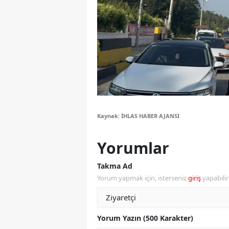
Y
Z
A
B
K
Kaynak: İHLAS HABER AJANSI
K
Yorumlar
B
Ş
Takma Ad
Yorum yapmak için, isterseniz
giriş
yapabili
B
A
Yorum Yazın (500 Karakter)
I