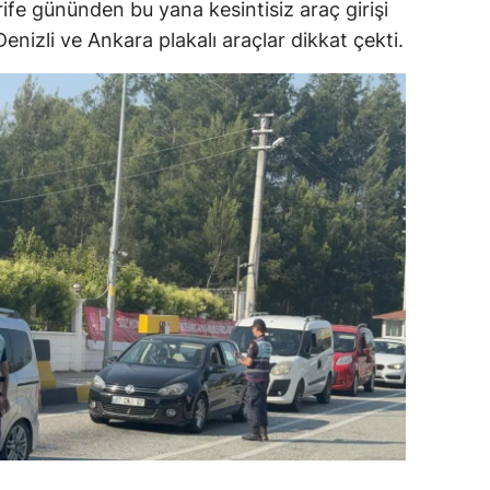
ife gününden bu yana kesintisiz araç girişi
dirne
Denizli ve Ankara plakalı araçlar dikkat çekti.
lazığ
rzincan
rzurum
skişehir
aziantep
iresun
ümüşhane
akkari
atay
sparta