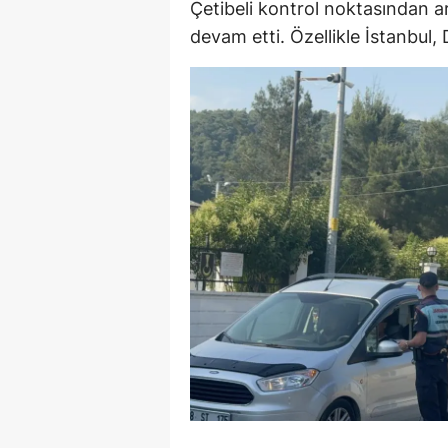
Çetibeli kontrol noktasından ar
E
devam etti. Özellikle İstanbul, 
E
E
E
E
G
G
G
H
H
I