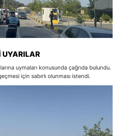
amsun
irt
inop
ivas
 UYARILAR
ekirdağ
rallarına uymaları konusunda çağrıda bulundu.
okat
çmesi için sabırlı olunması istendi.
rabzon
unceli
anlıurfa
şak
an