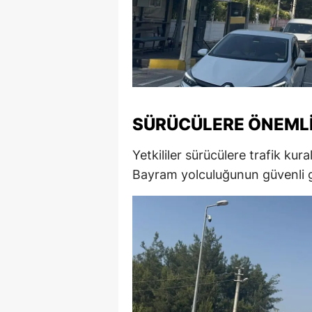
S
Si
S
S
SÜRÜCÜLERE ÖNEMLI
T
Yetkililer sürücülere trafik ku
T
Bayram yolculuğunun güvenli ge
T
T
Ş
U
V