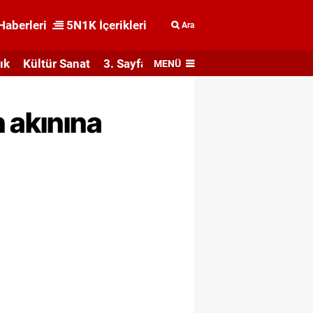
Haberleri
5N1K İçerikleri
Ara
ık
Kültür Sanat
3. Sayfa
MENÜ
 akınına