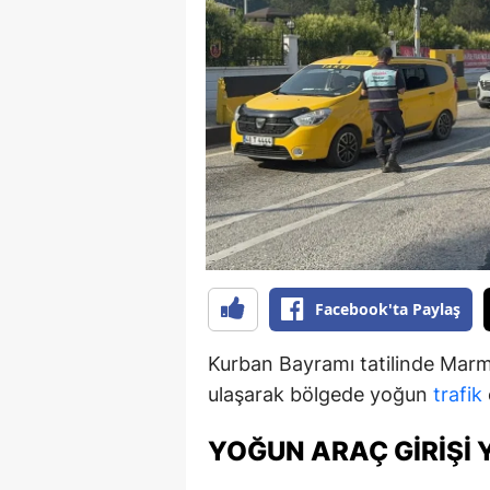
B
B
Bi
B
B
B
Ç
Facebook'ta Paylaş
Ç
Kurban Bayramı tatilinde Marma
Ç
ulaşarak bölgede yoğun
trafik
D
YOĞUN ARAÇ GIRIŞI 
D