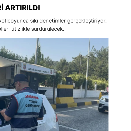
 ARTIRILDI
ersin
stanbul
ol boyunca sıkı denetimler gerçekleştiriyor.
eri titizlikle sürdürülecek.
zmir
ars
astamonu
ayseri
rklareli
ırşehir
ocaeli
onya
ütahya