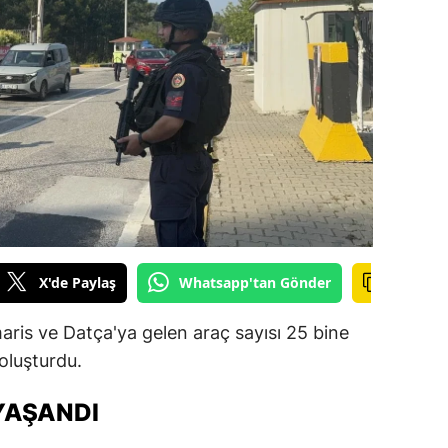
ilecik
ingöl
tlis
olu
urdur
ursa
anakkale
X'de Paylaş
Whatsapp'tan Gönder
ankırı
ris ve Datça'ya gelen araç sayısı 25 bine
orum
oluşturdu.
enizli
YAŞANDI
iyarbakır