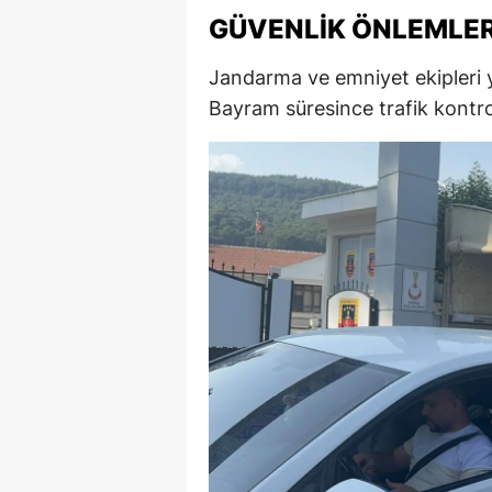
GÜVENLIK ÖNLEMLERI
M
İ
Jandarma ve emniyet ekipleri y
Bayram süresince trafik kontroll
İ
K
K
K
Kı
K
K
K
K