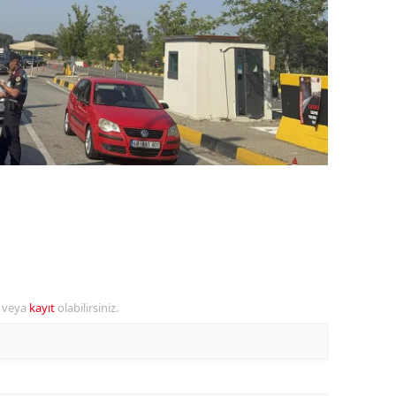
ozgat
onguldak
ksaray
ayburt
araman
ırıkkale
atman
ırnak
r veya
kayıt
olabilirsiniz.
artın
rdahan
ğdır