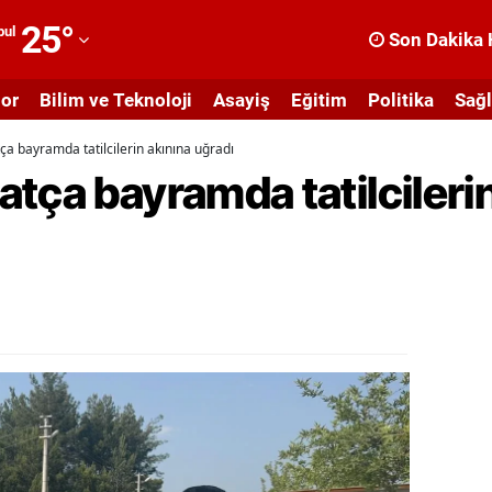
25
°
bul
Son Dakika 
dana
or
Bilim ve Teknoloji
Asayiş
Eğitim
Politika
Sağl
dıyaman
a bayramda tatilcilerin akınına uğradı
fyonkarahisar
tça bayramda tatilcilerin
ğrı
masya
nkara
ntalya
rtvin
ydın
alıkesir