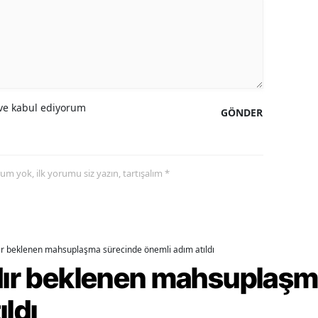
alova
arabük
lis
e kabul ediyorum
GÖNDER
smaniye
üzce
yorum yok, ilk yorumu siz yazın, tartışalım *
dır beklenen mahsuplaşma sürecinde önemli adım atıldı
rdır beklenen mahsuplaş
ıldı