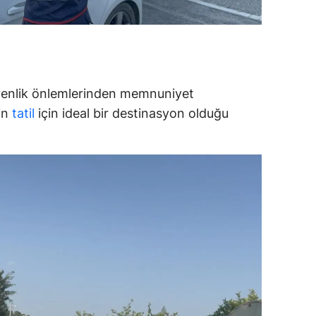
alatya
anisa
ahramanmaraş
venlik önlemlerinden memnuniyet
ardin
'in
tatil
için ideal bir destinasyon olduğu
uğla
uş
evşehir
iğde
rdu
ize
akarya