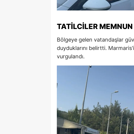
M
M
TATILCILER MEMNUN
K
Bölgeye gelen vatandaşlar gü
M
duyduklarını belirtti. Marmaris
vurgulandı.
M
M
N
N
O
R
S