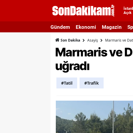
İstan
Açık
A
Gündem
Ekonomi
Magazin
Sp
A
Asayiş
Marmaris ve Datç
Son Dakika
A
Marmaris ve Da
A
uğradı
A
A
#Tatil
#Trafik
A
A
A
B