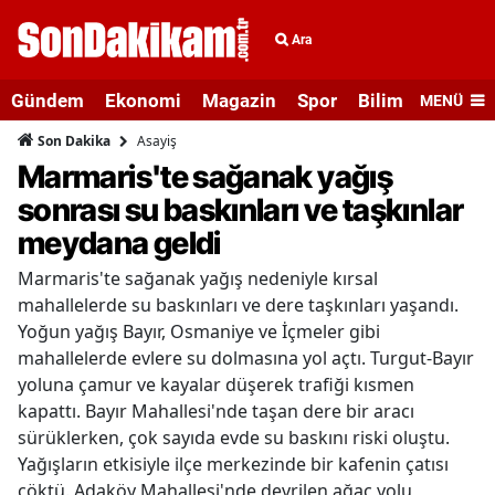
Ara
Gündem
Ekonomi
Magazin
Spor
Bilim ve Teknolo
MENÜ
Asayiş
Son Dakika
Marmaris'te sağanak yağış
sonrası su baskınları ve taşkınlar
meydana geldi
Marmaris'te sağanak yağış nedeniyle kırsal
mahallelerde su baskınları ve dere taşkınları yaşandı.
Yoğun yağış Bayır, Osmaniye ve İçmeler gibi
mahallelerde evlere su dolmasına yol açtı. Turgut-Bayır
yoluna çamur ve kayalar düşerek trafiği kısmen
kapattı. Bayır Mahallesi'nde taşan dere bir aracı
sürüklerken, çok sayıda evde su baskını riski oluştu.
Yağışların etkisiyle ilçe merkezinde bir kafenin çatısı
çöktü. Adaköy Mahallesi'nde devrilen ağaç yolu