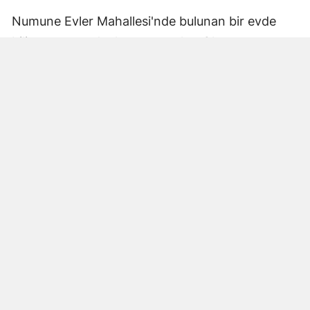
Numune Evler Mahallesi'nde bulunan bir evde
bilinmeyen nedenle yangın çıktı. Olay,
çevredekiler tarafından fark edilerek yetkililere
bildirildi.
Hatay Büyükşehir Belediyesi'ne bağlı itfaiye
ekipleri hızla olay yerine ulaştı. Yangın,