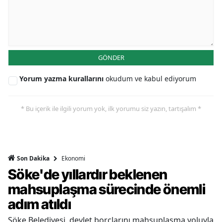
GÖNDER
Yorum yazma kurallarını
okudum ve kabul ediyorum
* Bu içerik ile ilgili yorum yok, ilk yorumu siz yazın, tartışalım *
Ekonomi
Son Dakika
Söke'de yıllardır beklenen
mahsuplaşma sürecinde önemli
adım atıldı
Söke Belediyesi, devlet borçlarını mahsuplaşma yoluyla