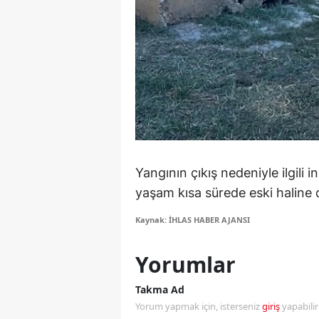
Y
K
Ki
O
D
Yangının çıkış nedeniyle ilgili
yaşam kısa sürede eski haline
Kaynak: İHLAS HABER AJANSI
Yorumlar
Takma Ad
Yorum yapmak için, isterseniz
giriş
yapabili