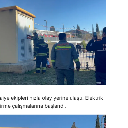
dirne
lazığ
rzincan
rzurum
skişehir
aziantep
iresun
ümüşhane
iye ekipleri hızla olay yerine ulaştı. Elektrik
akkari
rme çalışmalarına başlandı.
atay
sparta