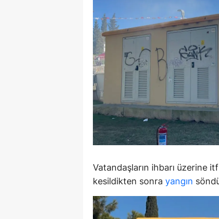
E
E
E
E
E
G
G
G
Vatandaşların ihbarı üzerine itfa
H
kesildikten sonra
yangın
söndü
H
I