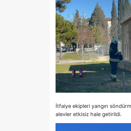
M
M
K
M
M
M
N
N
O
İtfaiye ekipleri yangın söndü
alevler etkisiz hale getirildi.
R
S