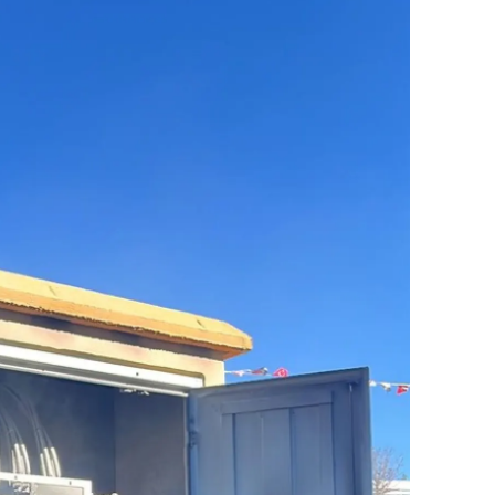
amsun
irt
inop
ivas
ekirdağ
okat
rabzon
unceli
anlıurfa
şak
an