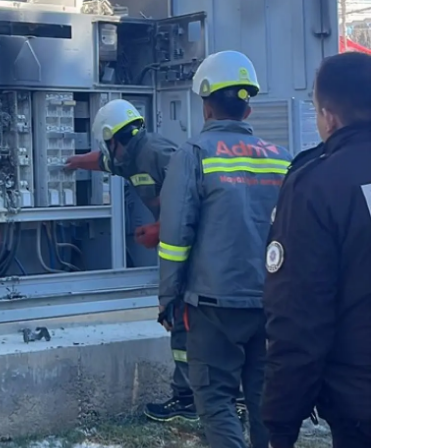
ozgat
onguldak
ksaray
ayburt
araman
ırıkkale
atman
ırnak
artın
rdahan
ğdır