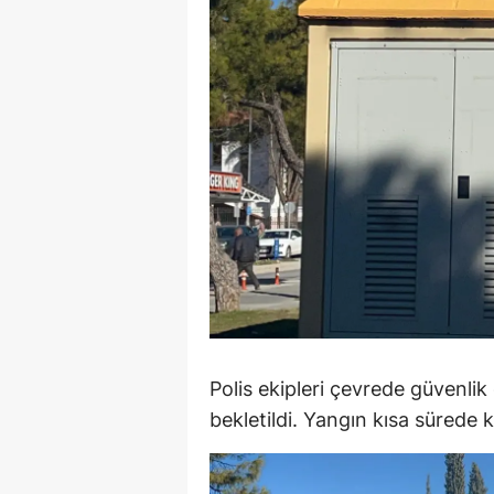
M
İ
İ
K
K
K
Kı
K
Polis ekipleri çevrede güvenlik 
K
bekletildi. Yangın kısa sürede ko
K
K