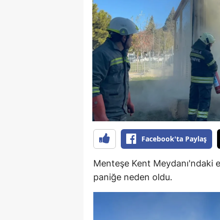
B
B
Bi
B
B
B
Ç
Facebook'ta Paylaş
Ç
Menteşe Kent Meydanı'ndaki e
Ç
paniğe neden oldu.
D
D