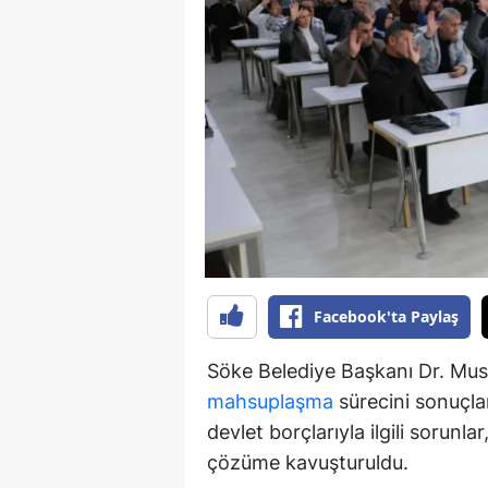
S
Si
S
S
T
T
T
Facebook'ta Paylaş
T
Söke Belediye Başkanı Dr. Must
Ş
mahsuplaşma
sürecini sonuçlan
devlet borçlarıyla ilgili sorunl
U
çözüme kavuşturuldu.
V