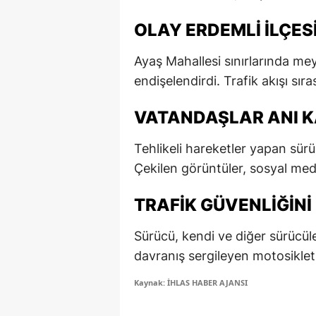
E
OLAY ERDEMLI İLÇES
E
Ayaş Mahallesi sınırlarında mey
E
endişelendirdi. Trafik akışı sı
E
VATANDAŞLAR ANI K
E
Tehlikeli hareketler yapan sür
G
Çekilen görüntüler, sosyal med
G
TRAFIK GÜVENLIĞINI
G
Sürücü, kendi ve diğer sürücüle
H
davranış sergileyen motosikletl
H
Kaynak: İHLAS HABER AJANSI
I