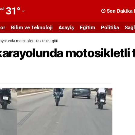
31
°
bul
Son Dakika 
dana
or
Bilim ve Teknoloji
Asayiş
Eğitim
Politika
Sağl
dıyaman
olunda motosikletli tek teker gitti
fyonkarahisar
rayolunda motosikletli te
ğrı
masya
nkara
ntalya
rtvin
ydın
alıkesir