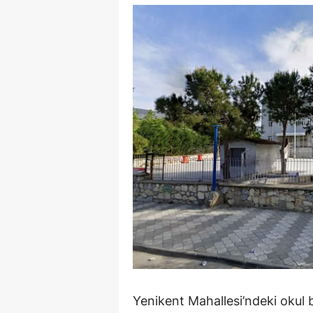
Y
Z
A
B
K
K
B
Ş
B
A
Yenikent Mahallesi’ndeki okul
I