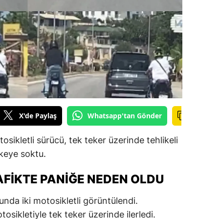
ilecik
ingöl
tlis
olu
urdur
ursa
X'de Paylaş
Whatsapp'tan Gönder
anakkale
ikletli sürücü, tek teker üzerinde tehlikeli
ankırı
ikeye soktu.
orum
AFIKTE PANIĞE NEDEN OLDU
enizli
da iki motosikletli görüntülendi.
iyarbakır
tosikletiyle tek teker üzerinde ilerledi.