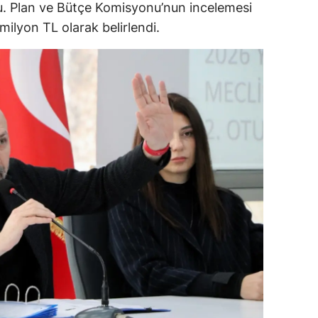
du. Plan ve Bütçe Komisyonu’nun incelemesi
ilyon TL olarak belirlendi.
alova
arabük
lis
smaniye
üzce