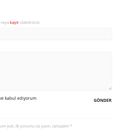
ersin
stanbul
r veya
kayıt
olabilirsiniz.
zmir
ars
astamonu
ayseri
rklareli
ırşehir
e kabul ediyorum
GÖNDER
ocaeli
onya
yorum yok, ilk yorumu siz yazın, tartışalım *
ütahya