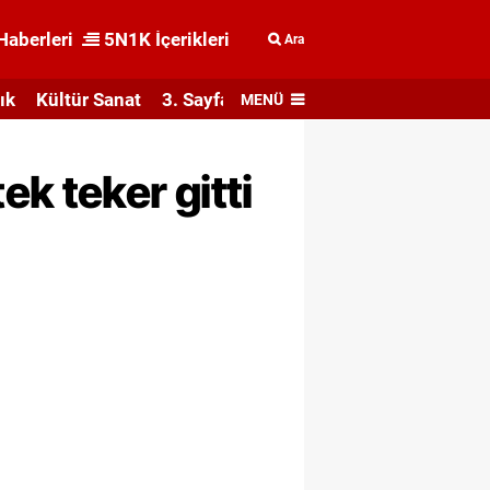
Haberleri
5N1K İçerikleri
Ara
ık
Kültür Sanat
3. Sayfa
MENÜ
k teker gitti