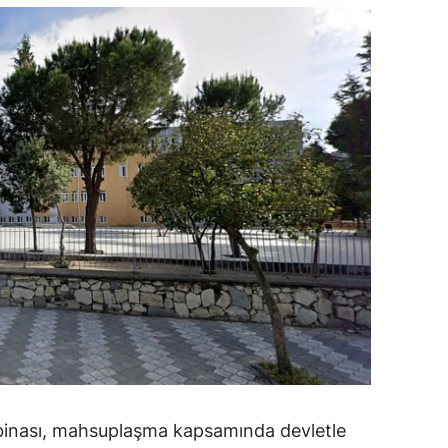
ozgat
onguldak
ksaray
ayburt
araman
ırıkkale
atman
ırnak
artın
rdahan
 binası, mahsuplaşma kapsamında devletle
ğdır