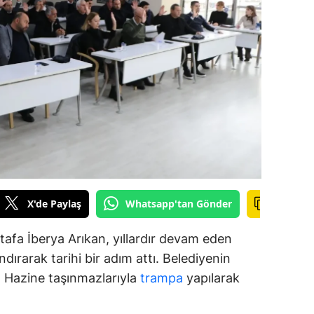
amsun
irt
inop
ivas
ekirdağ
okat
rabzon
X'de Paylaş
Whatsapp'tan Gönder
unceli
afa İberya Arıkan, yıllardır devam eden
anlıurfa
dırarak tarihi bir adım attı. Belediyenin
ar, Hazine taşınmazlarıyla
trampa
yapılarak
şak
an