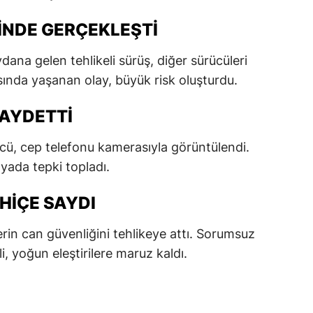
dirne
INDE GERÇEKLEŞTI
lazığ
dana gelen tehlikeli sürüş, diğer sürücüleri
rzincan
rasında yaşanan olay, büyük risk oluşturdu.
rzurum
AYDETTI
skişehir
ücü, cep telefonu kamerasıyla görüntülendi.
aziantep
yada tepki topladı.
iresun
 HIÇE SAYDI
ümüşhane
rin can güvenliğini tehlikeye attı. Sorumsuz
akkari
i, yoğun eleştirilere maruz kaldı.
atay
sparta