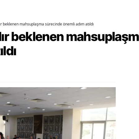
alatya
anisa
dır beklenen mahsuplaşma sürecinde önemli adım atıldı
rdır beklenen mahsuplaş
ahramanmaraş
ıldı
ardin
uğla
uş
evşehir
iğde
rdu
ize
akarya