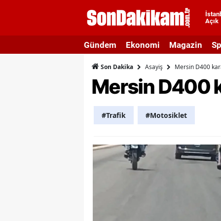
İstan
Açık
A
Gündem
Ekonomi
Magazin
Sp
A
Asayiş
Mersin D400 karay
Son Dakika
A
Mersin D400 ka
A
A
#Trafik
#Motosiklet
A
A
A
A
B