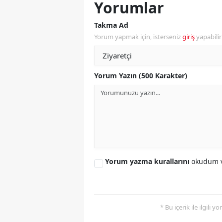
Yorumlar
M
Takma Ad
İ
Yorum yapmak için, isterseniz
giriş
yapabili
İ
K
Yorum Yazın (500 Karakter)
K
K
Kı
K
Yorum yazma kurallarını
okudum v
K
K
* Bu içerik ile ilgili 
K