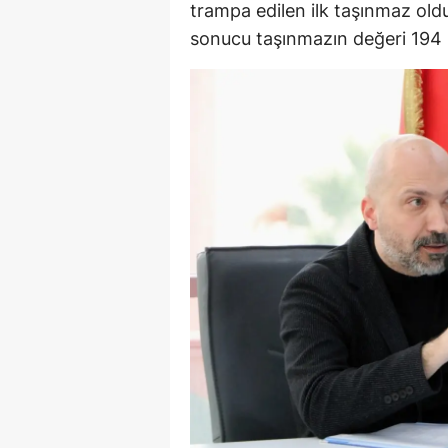
trampa edilen ilk taşınmaz ol
sonucu taşınmazın değeri 194 m
Y
K
Ki
O
D