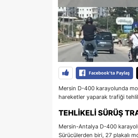
B
B
Bi
B
B
B
Facebook'ta Paylaş
Ç
Mersin D-400 karayolunda motos
Ç
hareketler yaparak trafiği tehl
Ç
TEHLIKELI SÜRÜŞ TR
D
Mersin-Antalya D-400 karayolun
D
Sürücülerden biri, 27 plakalı mo