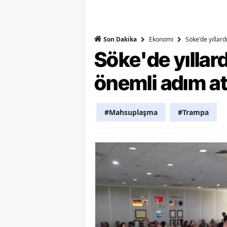
M
M
Ekonomi
Söke'de yıllar
Son Dakika
Söke'de yılla
K
önemli adım at
M
M
#Mahsuplaşma
#Trampa
M
N
N
O
R
S