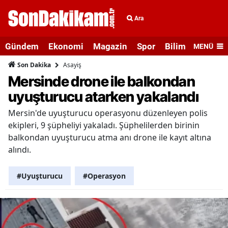
Ara
Gündem
Ekonomi
Magazin
Spor
Bilim ve Teknolo
MENÜ
Asayiş
Son Dakika
Mersinde drone ile balkondan
uyuşturucu atarken yakalandı
Mersin'de uyuşturucu operasyonu düzenleyen polis
ekipleri, 9 şüpheliyi yakaladı. Şüphelilerden birinin
balkondan uyuşturucu atma anı drone ile kayıt altına
alındı.
#Uyuşturucu
#Operasyon