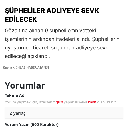
ŞÜPHELILER ADLIYEYE SEVK
EDILECEK
Gözaltına alınan 9 şüpheli emniyetteki
işlemlerinin ardından ifadeleri alındı. Şüphelilerin
uyuşturucu ticareti suçundan adliyeye sevk
edileceği açıklandı.
Kaynak: İHLAS HABER AJANSI
Yorumlar
Takma Ad
Yorum yapmak için, isterseniz
giriş
yapabilir veya
kayıt
olabilirsiniz.
Yorum Yazın (500 Karakter)