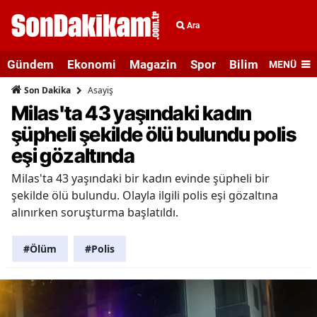
Ara
Gündem
Ekonomi
Magazin
Spor
Bilim ve Teknolo
MENÜ
Asayiş
Son Dakika
Milas'ta 43 yaşındaki kadın
şüpheli şekilde ölü bulundu polis
eşi gözaltında
Milas'ta 43 yaşındaki bir kadın evinde şüpheli bir
şekilde ölü bulundu. Olayla ilgili polis eşi gözaltına
alınırken soruşturma başlatıldı.
#Ölüm
#Polis