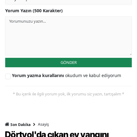
Yorum Yazın (500 Karakter)
GÖNDER
Yorum yazma kurallarını
okudum ve kabul ediyorum
* Bu içerik ile ilgili yorum yok, ilk yorumu siz yazın, tartışalım *
Asayiş
Son Dakika
Dörtyol'da çıkan ev yangını