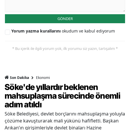
GÖNDER
Yorum yazma kurallarını
okudum ve kabul ediyorum
* Bu içerik ile ilgili yorum yok, ilk yorumu siz yazın, tartışalım *
Ekonomi
Son Dakika
Söke'de yıllardır beklenen
mahsuplaşma sürecinde önemli
adım atıldı
Söke Belediyesi, devlet borçlarını mahsuplaşma yoluyla
çözüme kavuşturarak mali yükünü hafifletti. Başkan
Arıkan’ın girişimleriyle devlet binaları Hazine