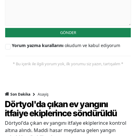
GÖNDER
Yorum yazma kurallarını
okudum ve kabul ediyorum
* Bu içerik ile ilgili yorum yok, ilk yorumu siz yazın, tartışalım *
Asayiş
Son Dakika
Dörtyol'da çıkan ev yangını
itfaiye ekiplerince söndürüldü
Dörtyol'da çıkan ev yangını itfaiye ekiplerince kontrol
altına alındı. Maddi hasar meydana gelen yangın