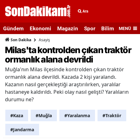
Ara
Gündem
Ekonomi
Magazin
Spor
Bilim ve Teknolo
MENÜ
Asayiş
Son Dakika
Milas'ta kontrolden çıkan traktör
ormanlık alana devrildi
Muğla'nın Milas ilçesinde kontrolden çıkan traktör
ormanlık alana devrildi. Kazada 2 kişi yaralandı.
Kazanın nasıl gerçekleştiği araştırılırken, yaralılar
hastaneye kaldırıldı. Peki olay nasıl gelişti? Yaralıların
durumu ne?
#Kaza
#Muğla
#Yaralanma
#Traktör
#Jandarma