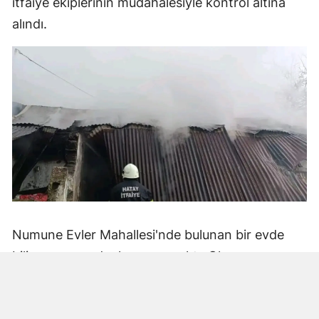
itfaiye ekiplerinin müdahalesiyle kontrol altına
alındı.
Numune Evler Mahallesi'nde bulunan bir evde
bilinmeyen nedenle yangın çıktı. Olay,
çevredekiler tarafından fark edilerek yetkililere
bildirildi.