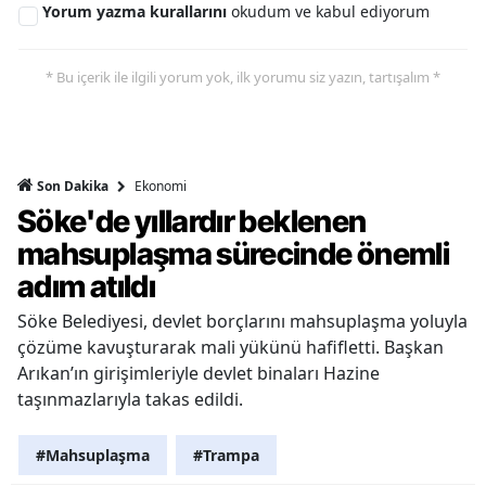
Yorum yazma kurallarını
okudum ve kabul ediyorum
* Bu içerik ile ilgili yorum yok, ilk yorumu siz yazın, tartışalım *
Ekonomi
Son Dakika
Söke'de yıllardır beklenen
mahsuplaşma sürecinde önemli
adım atıldı
Söke Belediyesi, devlet borçlarını mahsuplaşma yoluyla
çözüme kavuşturarak mali yükünü hafifletti. Başkan
Arıkan’ın girişimleriyle devlet binaları Hazine
taşınmazlarıyla takas edildi.
#Mahsuplaşma
#Trampa