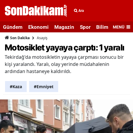
Ara
Gündem
Ekonomi
Magazin
Spor
Bilim ve Teknolo
MENÜ
Asayiş
Son Dakika
Motosiklet yayaya çarptı: 1 yaralı
Tekirdağ'da motosikletin yayaya çarpması sonucu bir
kişi yaralandı. Yaralı, olay yerinde müdahalenin
ardından hastaneye kaldırıldı.
#Kaza
#Emniyet