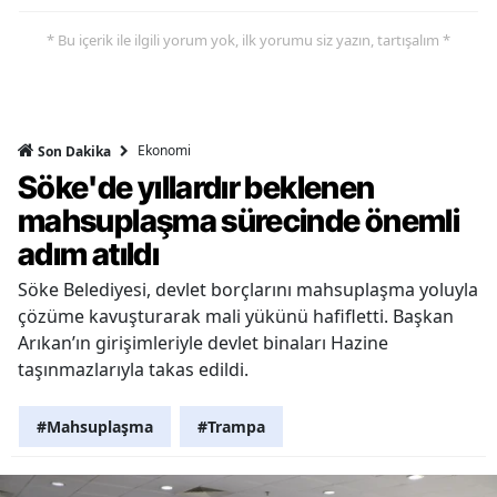
* Bu içerik ile ilgili yorum yok, ilk yorumu siz yazın, tartışalım *
Ekonomi
Son Dakika
Söke'de yıllardır beklenen
mahsuplaşma sürecinde önemli
adım atıldı
Söke Belediyesi, devlet borçlarını mahsuplaşma yoluyla
çözüme kavuşturarak mali yükünü hafifletti. Başkan
Arıkan’ın girişimleriyle devlet binaları Hazine
taşınmazlarıyla takas edildi.
#Mahsuplaşma
#Trampa