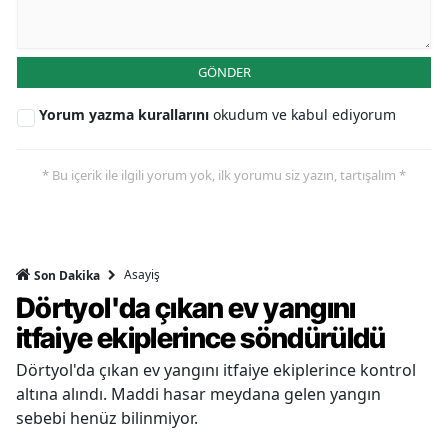
GÖNDER
Yorum yazma kurallarını
okudum ve kabul ediyorum
* Bu içerik ile ilgili yorum yok, ilk yorumu siz yazın, tartışalım *
Asayiş
Son Dakika
Dörtyol'da çıkan ev yangını
itfaiye ekiplerince söndürüldü
Dörtyol'da çıkan ev yangını itfaiye ekiplerince kontrol
altına alındı. Maddi hasar meydana gelen yangın
sebebi henüz bilinmiyor.