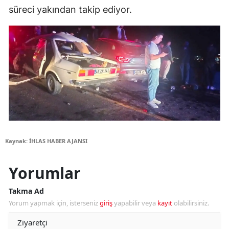
süreci yakından takip ediyor.
Kaynak: İHLAS HABER AJANSI
Yorumlar
Takma Ad
Yorum yapmak için, isterseniz
giriş
yapabilir veya
kayıt
olabilirsiniz.