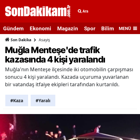
Ara
Gündem
Ekonomi
Magazin
Spor
Bilim ve Teknolo
MENÜ
Asayiş
Son Dakika
Muğla Menteşe'de trafik
kazasında 4 kişi yaralandı
Muğla'nın Menteşe ilçesinde iki otomobilin çarpışması
sonucu 4 kişi yaralandı. Kazada uçuruma yuvarlanan
bir vatandaş itfaiye ekipleri tarafından kurtarıldı.
#Kaza
#Yaralı