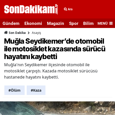
Ara
Gündem
Ekonomi
Magazin
Spor
Bilim ve Teknolo
MENÜ
Asayiş
Son Dakika
Muğla Seydikemer’de otomobil
ile motosiklet kazasında sürücü
hayatını kaybetti
Muğla'nın Seydikemer ilçesinde otomobil ile
motosiklet çarpıştı. Kazada motosiklet sürücüsü
hastanede hayatını kaybetti.
#Ölüm
#Kaza