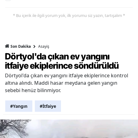
* Bu içerik ile ilgili yorum yok, ilk yorumu siz yazın, tartışalım *
Asayiş
Son Dakika
Dörtyol'da çıkan ev yangını
itfaiye ekiplerince söndürüldü
Dörtyol'da çıkan ev yangını itfaiye ekiplerince kontrol
altına alındı. Maddi hasar meydana gelen yangın
sebebi henüz bilinmiyor.
#Yangın
#İtfaiye