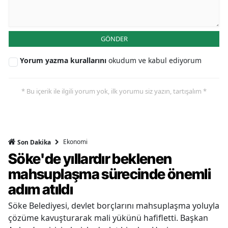
GÖNDER
Yorum yazma kurallarını
okudum ve kabul ediyorum
* Bu içerik ile ilgili yorum yok, ilk yorumu siz yazın, tartışalım *
Ekonomi
Son Dakika
Söke'de yıllardır beklenen
mahsuplaşma sürecinde önemli
adım atıldı
Söke Belediyesi, devlet borçlarını mahsuplaşma yoluyla
çözüme kavuşturarak mali yükünü hafifletti. Başkan