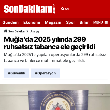
Ara
Gündem
Ekonomi
Magazin
Spor
Bilim ve Teknolo
MENÜ
Asayiş
Son Dakika
Muğla’da 2025 yılında 299
ruhsatsız tabanca ele geçirildi
Muğla'da 2025'te yapılan operasyonlarda 299 ruhsatsız
tabanca ve binlerce mühimmat ele geçirildi.
#Güvenlik
#Operasyon