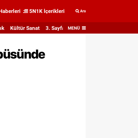
Haberleri
5N1K İçerikleri
Ara
ık
Kültür Sanat
3. Sayfa
MENÜ
obüsünde