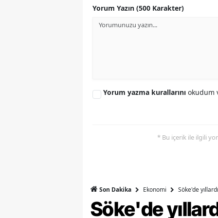
Yorum Yazın (500 Karakter)
M
İ
İ
K
Yorum yazma kurallarını
okudum v
K
K
Kı
* Bu içerik ile ilgili 
K
K
Ekonomi
Söke'de yıllar
Son Dakika
K
Söke'de yılla
K