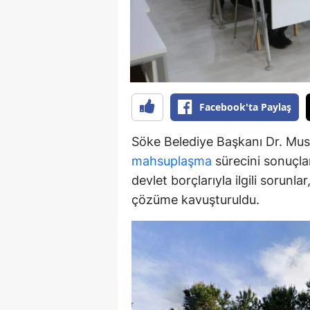
S
Si
S
Facebook'ta Paylaş
S
T
Söke Belediye Başkanı Dr. Must
mahsuplaşma
sürecini sonuçlan
T
devlet borçlarıyla ilgili sorunl
T
çözüme kavuşturuldu.
T
Ş
U
V