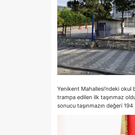
Y
Z
A
B
K
K
B
Yenikent Mahallesi’ndeki okul
trampa edilen ilk taşınmaz ol
Ş
sonucu taşınmazın değeri 194 m
B
A
I