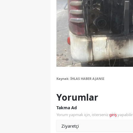
E
E
E
E
E
G
Kaynak: İHLAS HABER AJANSI
G
G
Yorumlar
H
Takma Ad
Yorum yapmak için, isterseniz
giriş
yapabili
H
I