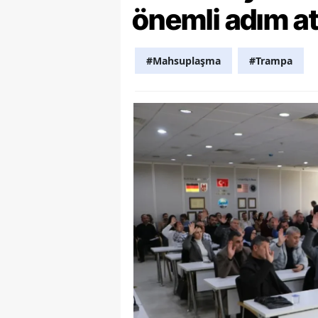
önemli adım at
M
M
#Mahsuplaşma
#Trampa
K
M
M
M
N
N
O
R
S