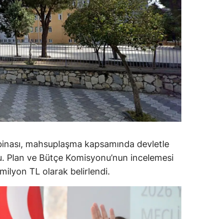
ozgat
onguldak
ksaray
ayburt
araman
ırıkkale
atman
 binası, mahsuplaşma kapsamında devletle
du. Plan ve Bütçe Komisyonu’nun incelemesi
ırnak
ilyon TL olarak belirlendi.
artın
rdahan
ğdır