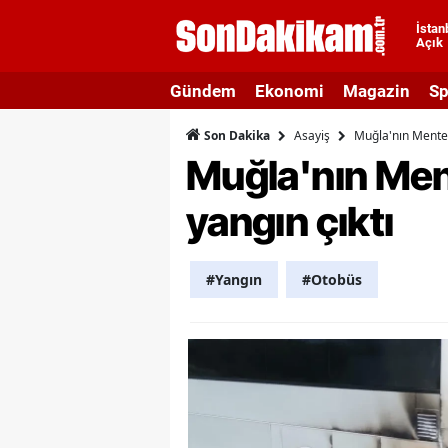
İstan
Açık
A
Gündem
Ekonomi
Magazin
Sp
A
Asayiş
Muğla'nın Menteş
Son Dakika
A
Muğla'nın Men
A
yangın çıktı
A
A
#Yangın
#Otobüs
A
A
A
B