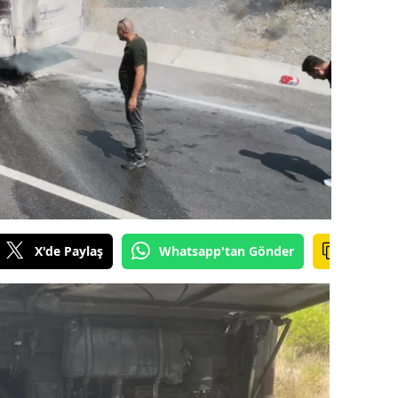
ilecik
ingöl
tlis
olu
urdur
ursa
anakkale
X'de Paylaş
Whatsapp'tan Gönder
ankırı
orum
enizli
iyarbakır