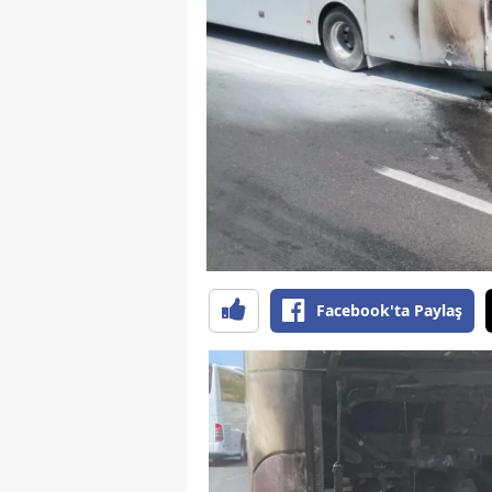
B
B
Bi
B
B
B
Ç
Facebook'ta Paylaş
Ç
Ç
D
D