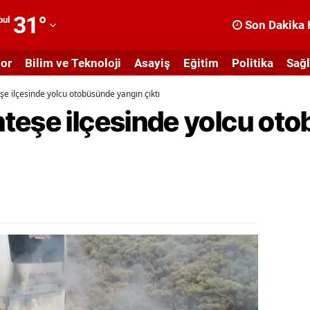
31
°
bul
Son Dakika 
dana
or
Bilim ve Teknoloji
Asayiş
Eğitim
Politika
Sağl
dıyaman
e ilçesinde yolcu otobüsünde yangın çıktı
fyonkarahisar
teşe ilçesinde yolcu ot
ğrı
masya
nkara
ntalya
rtvin
ydın
alıkesir