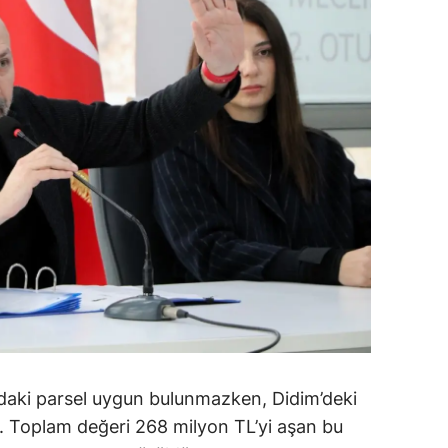
alova
arabük
lis
smaniye
üzce
ndaki parsel uygun bulunmazken, Didim’deki
di. Toplam değeri 268 milyon TL’yi aşan bu