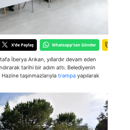
amsun
irt
inop
X'de Paylaş
Whatsapp'tan Gönder
ivas
ekirdağ
afa İberya Arıkan, yıllardır devam eden
dırarak tarihi bir adım attı. Belediyenin
okat
ar, Hazine taşınmazlarıyla
trampa
yapılarak
rabzon
unceli
anlıurfa
şak
an