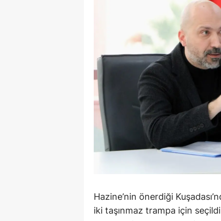
Y
K
Ki
O
D
Hazine’nin önerdiği Kuşadası’
iki taşınmaz trampa için seçil