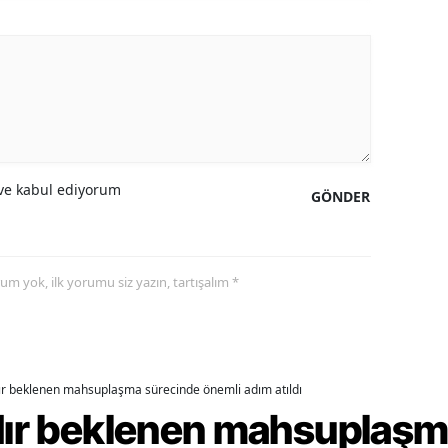
ersin
stanbul
zmir
ars
e kabul ediyorum
astamonu
GÖNDER
ayseri
rklareli
yorum yok, ilk yorumu siz yazın, tartışalım *
ırşehir
ocaeli
dır beklenen mahsuplaşma sürecinde önemli adım atıldı
onya
rdır beklenen mahsuplaş
ütahya