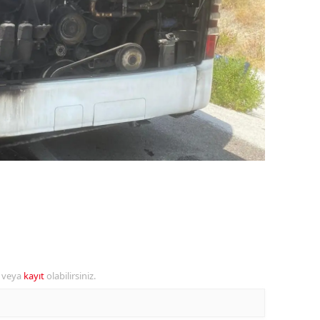
dirne
lazığ
rzincan
rzurum
skişehir
aziantep
iresun
ümüşhane
akkari
r veya
kayıt
olabilirsiniz.
atay
sparta