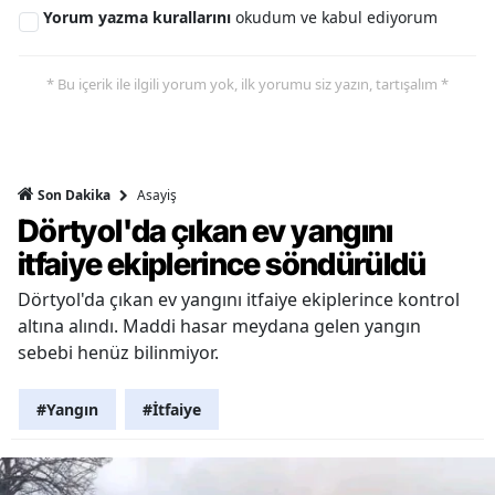
Yorum yazma kurallarını
okudum ve kabul ediyorum
* Bu içerik ile ilgili yorum yok, ilk yorumu siz yazın, tartışalım *
Asayiş
Son Dakika
Dörtyol'da çıkan ev yangını
itfaiye ekiplerince söndürüldü
Dörtyol'da çıkan ev yangını itfaiye ekiplerince kontrol
altına alındı. Maddi hasar meydana gelen yangın
sebebi henüz bilinmiyor.
#Yangın
#İtfaiye