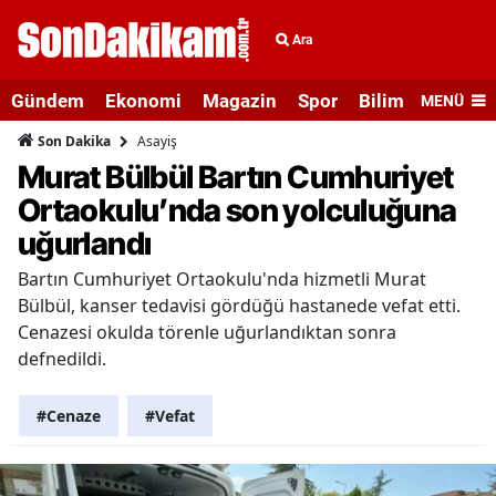
Ara
Gündem
Ekonomi
Magazin
Spor
Bilim ve Teknolo
MENÜ
Asayiş
Son Dakika
Murat Bülbül Bartın Cumhuriyet
Ortaokulu’nda son yolculuğuna
uğurlandı
Bartın Cumhuriyet Ortaokulu'nda hizmetli Murat
Bülbül, kanser tedavisi gördüğü hastanede vefat etti.
Cenazesi okulda törenle uğurlandıktan sonra
defnedildi.
#Cenaze
#Vefat