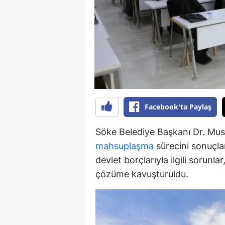
Y
K
Ki
O
D
Facebook'ta Paylaş
Söke Belediye Başkanı Dr. Must
mahsuplaşma
sürecini sonuçlan
devlet borçlarıyla ilgili sorunl
çözüme kavuşturuldu.