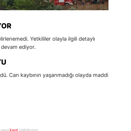
alatya
anisa
YOR
ahramanmaraş
lenemedi. Yetkililer olayla ilgili detaylı
ardin
r devam ediyor.
uğla
TU
uş
ördü. Can kaybının yaşanmadığı olayda maddi
evşehir
iğde
rdu
ize
akarya
r veya
kayıt
olabilirsiniz.