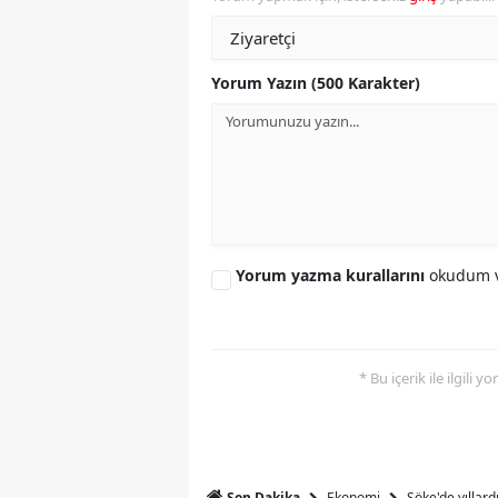
S
Si
Yorum Yazın (500 Karakter)
S
S
T
T
Yorum yazma kurallarını
okudum v
T
T
* Bu içerik ile ilgili 
Ş
U
V
Ekonomi
Söke'de yıllar
Son Dakika