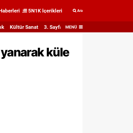
Haberleri
5N1K İçerikleri
Ara
ık
Kültür Sanat
3. Sayfa
MENÜ
 yanarak küle