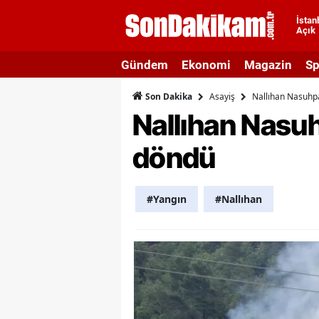
İstan
Açık
A
Gündem
Ekonomi
Magazin
Sp
A
Asayiş
Nallıhan Nasuhpa
Son Dakika
A
Nallıhan Nasuh
A
döndü
A
A
#Yangın
#Nallıhan
A
A
A
B