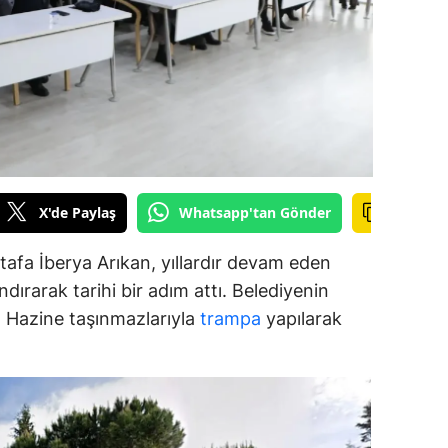
alova
arabük
lis
smaniye
üzce
X'de Paylaş
Whatsapp'tan Gönder
afa İberya Arıkan, yıllardır devam eden
dırarak tarihi bir adım attı. Belediyenin
ar, Hazine taşınmazlarıyla
trampa
yapılarak