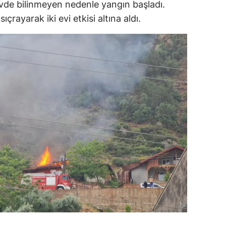
vde bilinmeyen nedenle yangın başladı.
dirne
çrayarak iki evi etkisi altına aldı.
lazığ
rzincan
rzurum
skişehir
aziantep
iresun
ümüşhane
akkari
atay
sparta