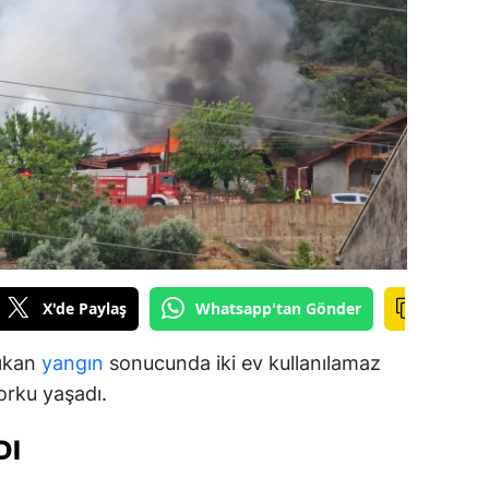
ilecik
ingöl
tlis
olu
urdur
ursa
anakkale
X'de Paylaş
Whatsapp'tan Gönder
ankırı
çıkan
yangın
sonucunda iki ev kullanılamaz
orum
orku yaşadı.
enizli
DI
iyarbakır