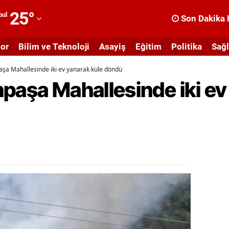
25
°
bul
Son Dakika 
dana
or
Bilim ve Teknoloji
Asayiş
Eğitim
Politika
Sağl
dıyaman
şa Mahallesinde iki ev yanarak küle döndü
fyonkarahisar
paşa Mahallesinde iki ev
ğrı
masya
nkara
ntalya
rtvin
ydın
alıkesir