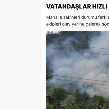
VATANDAŞLAR HIZLI
M
İ
Mahalle sakinleri durumu fark e
ekipleri olay yerine gelerek sö
İ
K
K
K
Kı
K
K
K
K