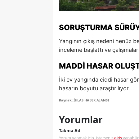
M
M
SORUŞTURMA SÜRÜ
K
Yangının çıkış nedeni henüz belir
M
inceleme başlattı ve çalışmala
M
MADDI HASAR OLUŞ
M
İki ev yangında ciddi hasar g
N
hasarın boyutu araştırılıyor.
N
Kaynak: İHLAS HABER AJANSI
O
Yorumlar
R
Takma Ad
S
Yorum yapmak için, isterseniz
giriş
yapabili