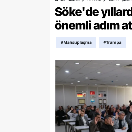
Söke'de yılla
Y
önemli adım at
Z
A
#Mahsuplaşma
#Trampa
B
K
K
B
Ş
B
A
I