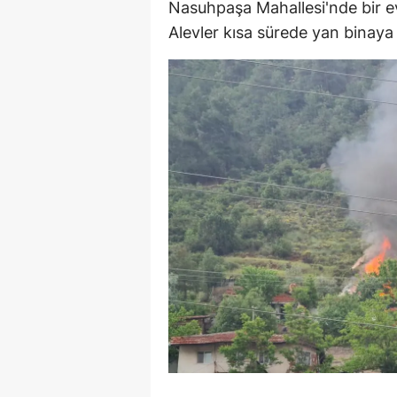
Nasuhpaşa Mahallesi'nde bir e
E
Alevler kısa sürede yan binaya sı
E
E
E
E
G
G
G
H
H
I