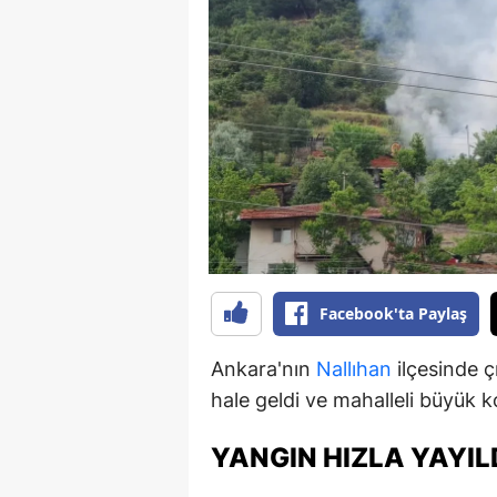
B
B
Bi
B
B
B
Ç
Facebook'ta Paylaş
Ç
Ankara'nın
Nallıhan
ilçesinde 
Ç
hale geldi ve mahalleli büyük k
D
YANGIN HIZLA YAYIL
D