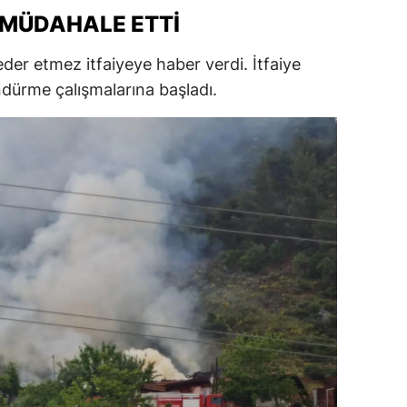
 MÜDAHALE ETTI
ersin
stanbul
der etmez itfaiyeye haber verdi. İtfaiye
ndürme çalışmalarına başladı.
zmir
ars
astamonu
ayseri
rklareli
ırşehir
ocaeli
onya
ütahya