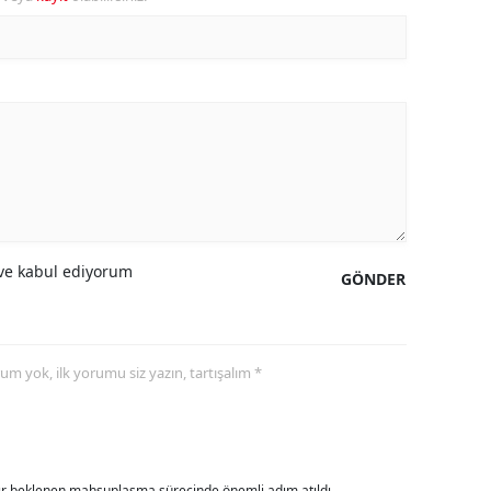
amsun
irt
inop
ivas
ekirdağ
okat
e kabul ediyorum
GÖNDER
rabzon
unceli
yorum yok, ilk yorumu siz yazın, tartışalım *
anlıurfa
şak
an
dır beklenen mahsuplaşma sürecinde önemli adım atıldı