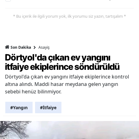
* Bu içerik ile ilgili yorum yok, ilk yorumu siz yazın, tartışalım *
Asayiş
Son Dakika
Dörtyol'da çıkan ev yangını
itfaiye ekiplerince söndürüldü
Dörtyol'da çıkan ev yangını itfaiye ekiplerince kontrol
altına alındı. Maddi hasar meydana gelen yangın
sebebi henüz bilinmiyor.
#Yangın
#İtfaiye