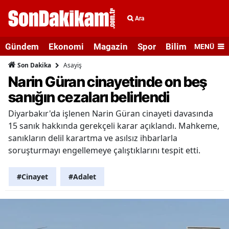
Ara
Gündem
Ekonomi
Magazin
Spor
Bilim ve Teknolo
MENÜ
Asayiş
Son Dakika
Narin Güran cinayetinde on beş
sanığın cezaları belirlendi
Diyarbakır'da işlenen Narin Güran cinayeti davasında
15 sanık hakkında gerekçeli karar açıklandı. Mahkeme,
sanıkların delil karartma ve asılsız ihbarlarla
soruşturmayı engellemeye çalıştıklarını tespit etti.
#Cinayet
#Adalet