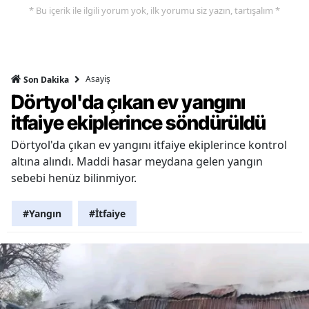
* Bu içerik ile ilgili yorum yok, ilk yorumu siz yazın, tartışalım *
Asayiş
Son Dakika
Dörtyol'da çıkan ev yangını
itfaiye ekiplerince söndürüldü
Dörtyol'da çıkan ev yangını itfaiye ekiplerince kontrol
altına alındı. Maddi hasar meydana gelen yangın
sebebi henüz bilinmiyor.
#Yangın
#İtfaiye