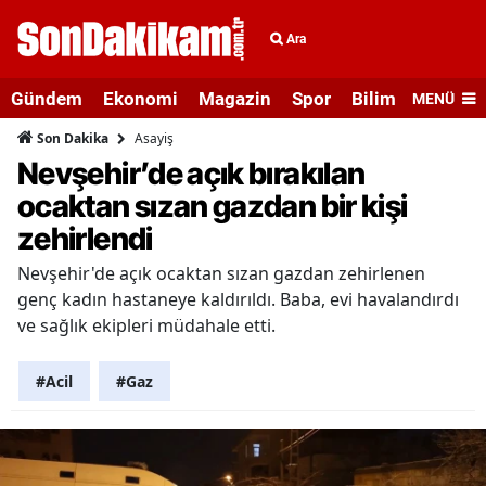
Ara
Gündem
Ekonomi
Magazin
Spor
Bilim ve Teknolo
MENÜ
Asayiş
Son Dakika
Nevşehir’de açık bırakılan
ocaktan sızan gazdan bir kişi
zehirlendi
Nevşehir'de açık ocaktan sızan gazdan zehirlenen
genç kadın hastaneye kaldırıldı. Baba, evi havalandırdı
ve sağlık ekipleri müdahale etti.
#Acil
#Gaz