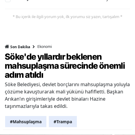
* Bu içerik ile ilgili yorum yok, ilk yorumu siz yazın, tartışalım *
Ekonomi
Son Dakika
Söke'de yıllardır beklenen
mahsuplaşma sürecinde önemli
adım atıldı
Söke Belediyesi, devlet borçlarını mahsuplaşma yoluyla
çözüme kavuşturarak mali yükünü hafifletti. Başkan
Arıkan’ın girişimleriyle devlet binaları Hazine
taşınmazlarıyla takas edildi.
#Mahsuplaşma
#Trampa