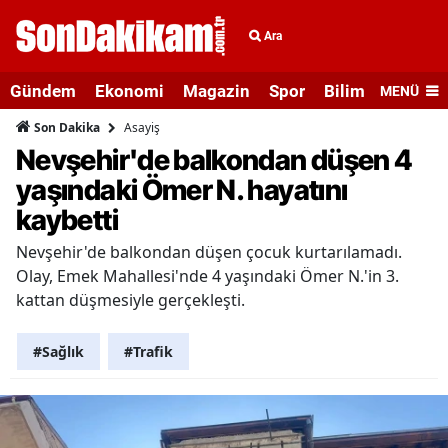
Ara
Gündem
Ekonomi
Magazin
Spor
Bilim ve Teknolo
MENÜ
Asayiş
Son Dakika
Nevşehir'de balkondan düşen 4
yaşındaki Ömer N. hayatını
kaybetti
Nevşehir'de balkondan düşen çocuk kurtarılamadı.
Olay, Emek Mahallesi'nde 4 yaşındaki Ömer N.'in 3.
kattan düşmesiyle gerçekleşti.
#Sağlık
#Trafik