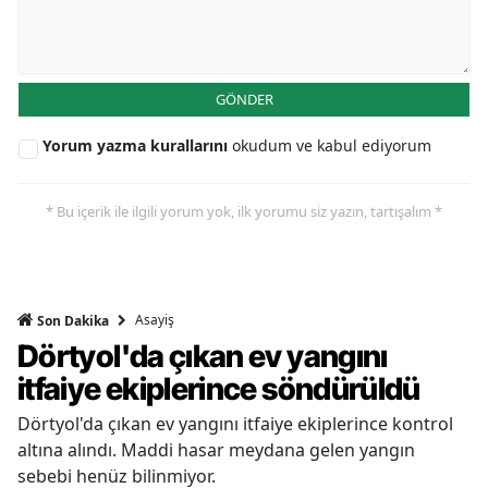
GÖNDER
Yorum yazma kurallarını
okudum ve kabul ediyorum
* Bu içerik ile ilgili yorum yok, ilk yorumu siz yazın, tartışalım *
Asayiş
Son Dakika
Dörtyol'da çıkan ev yangını
itfaiye ekiplerince söndürüldü
Dörtyol'da çıkan ev yangını itfaiye ekiplerince kontrol
altına alındı. Maddi hasar meydana gelen yangın
sebebi henüz bilinmiyor.