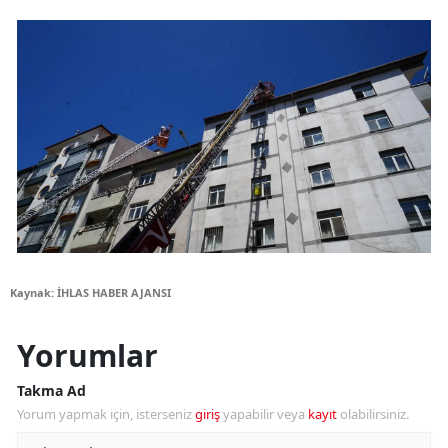
Kaynak: İHLAS HABER AJANSI
Yorumlar
Takma Ad
Yorum yapmak için, isterseniz
giriş
yapabilir veya
kayıt
olabilirsiniz.