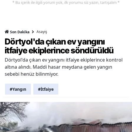
* Bu içerik ile ilgili yorum yok, ilk yorumu siz yazın, tartışalım *
Asayiş
Son Dakika
Dörtyol'da çıkan ev yangını
itfaiye ekiplerince söndürüldü
Dörtyol'da çıkan ev yangını itfaiye ekiplerince kontrol
altına alındı. Maddi hasar meydana gelen yangın
sebebi henüz bilinmiyor.
#Yangın
#İtfaiye