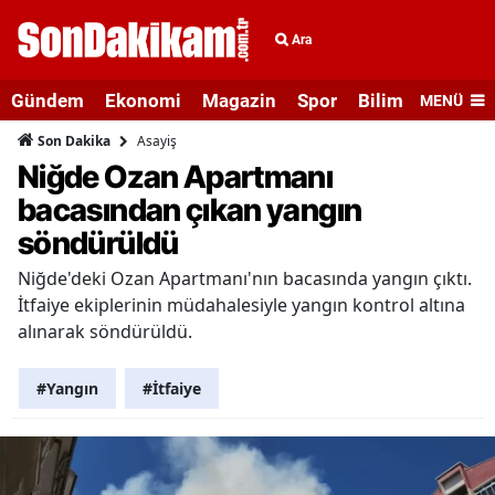
Ara
Gündem
Ekonomi
Magazin
Spor
Bilim ve Teknolo
MENÜ
Asayiş
Son Dakika
Niğde Ozan Apartmanı
bacasından çıkan yangın
söndürüldü
Niğde'deki Ozan Apartmanı'nın bacasında yangın çıktı.
İtfaiye ekiplerinin müdahalesiyle yangın kontrol altına
alınarak söndürüldü.
#Yangın
#İtfaiye