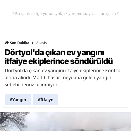
* Bu içerik ile ilgili yorum yok, ilk yorumu siz yazın, tartışalım *
Asayiş
Son Dakika
Dörtyol'da çıkan ev yangını
itfaiye ekiplerince söndürüldü
Dörtyol'da çıkan ev yangını itfaiye ekiplerince kontrol
altına alındı. Maddi hasar meydana gelen yangın
sebebi henüz bilinmiyor.
#Yangın
#İtfaiye