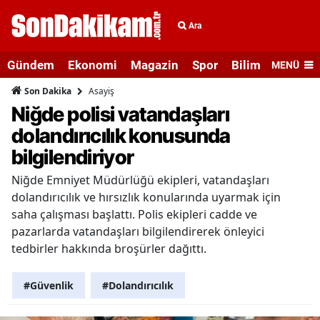
Ara
Gündem
Ekonomi
Magazin
Spor
Bilim ve Teknolo
MENÜ
Asayiş
Son Dakika
Niğde polisi vatandaşları
dolandırıcılık konusunda
bilgilendiriyor
Niğde Emniyet Müdürlüğü ekipleri, vatandaşları
dolandırıcılık ve hırsızlık konularında uyarmak için
saha çalışması başlattı. Polis ekipleri cadde ve
pazarlarda vatandaşları bilgilendirerek önleyici
tedbirler hakkında broşürler dağıttı.
#Güvenlik
#Dolandırıcılık