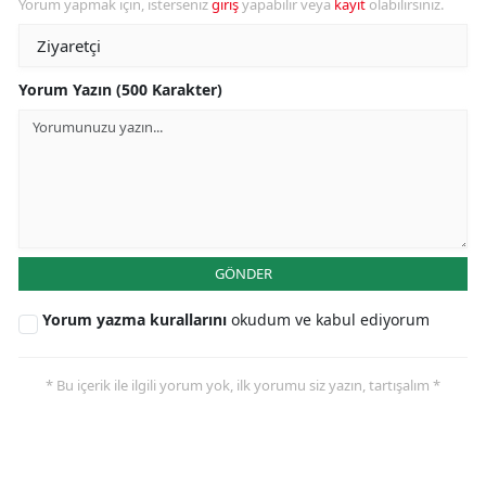
Yorum yapmak için, isterseniz
giriş
yapabilir veya
kayıt
olabilirsiniz.
Yorum Yazın (500 Karakter)
GÖNDER
Yorum yazma kurallarını
okudum ve kabul ediyorum
* Bu içerik ile ilgili yorum yok, ilk yorumu siz yazın, tartışalım *