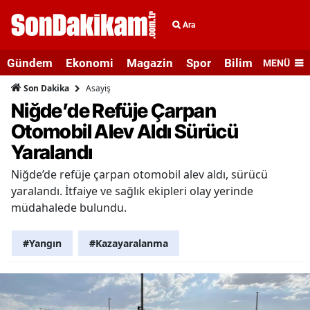
Ara
Gündem
Ekonomi
Magazin
Spor
Bilim ve Teknolo
MENÜ
Asayiş
Son Dakika
Niğde’de Refüje Çarpan
Otomobil Alev Aldı Sürücü
Yaralandı
Niğde’de refüje çarpan otomobil alev aldı, sürücü
yaralandı. İtfaiye ve sağlık ekipleri olay yerinde
müdahalede bulundu.
#Yangın
#Kazayaralanma