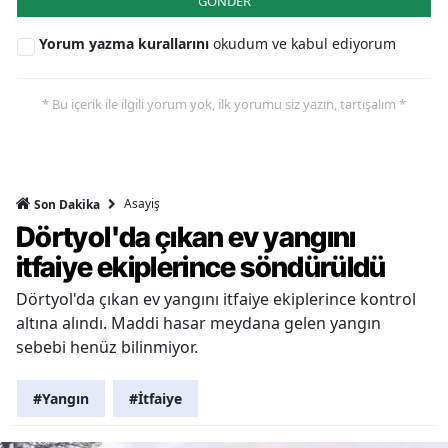
GÖNDER
Yorum yazma kurallarını
okudum ve kabul ediyorum
* Bu içerik ile ilgili yorum yok, ilk yorumu siz yazın, tartışalım *
Asayiş
Son Dakika
Dörtyol'da çıkan ev yangını
itfaiye ekiplerince söndürüldü
Dörtyol'da çıkan ev yangını itfaiye ekiplerince kontrol
altına alındı. Maddi hasar meydana gelen yangın
sebebi henüz bilinmiyor.
#Yangın
#İtfaiye