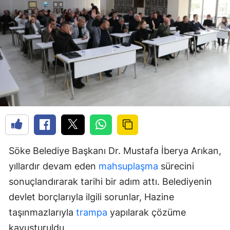
Söke Belediye Başkanı Dr. Mustafa İberya Arıkan,
yıllardır devam eden
mahsuplaşma
sürecini
sonuçlandırarak tarihi bir adım attı. Belediyenin
devlet borçlarıyla ilgili sorunlar, Hazine
taşınmazlarıyla
trampa
yapılarak çözüme
kavuşturuldu.