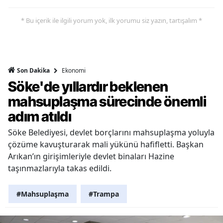
* Bu içerik ile ilgili yorum yok, ilk yorumu siz yazın, tartışalım *
Ekonomi
Son Dakika
Söke'de yıllardır beklenen
mahsuplaşma sürecinde önemli
adım atıldı
Söke Belediyesi, devlet borçlarını mahsuplaşma yoluyla
çözüme kavuşturarak mali yükünü hafifletti. Başkan
Arıkan’ın girişimleriyle devlet binaları Hazine
taşınmazlarıyla takas edildi.
#Mahsuplaşma
#Trampa