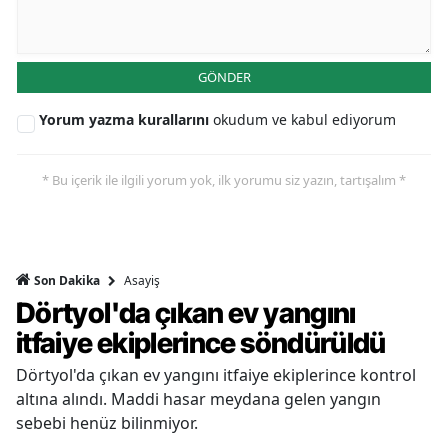
GÖNDER
Yorum yazma kurallarını
okudum ve kabul ediyorum
* Bu içerik ile ilgili yorum yok, ilk yorumu siz yazın, tartışalım *
Asayiş
Son Dakika
Dörtyol'da çıkan ev yangını
itfaiye ekiplerince söndürüldü
Dörtyol'da çıkan ev yangını itfaiye ekiplerince kontrol
altına alındı. Maddi hasar meydana gelen yangın
sebebi henüz bilinmiyor.