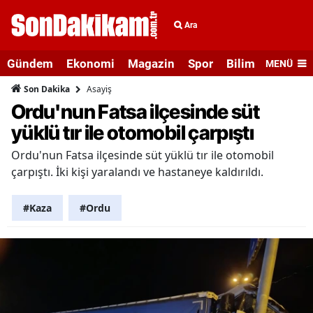
Ara
Gündem
Ekonomi
Magazin
Spor
Bilim ve Teknolo
MENÜ
Asayiş
Son Dakika
Ordu'nun Fatsa ilçesinde süt
yüklü tır ile otomobil çarpıştı
Ordu'nun Fatsa ilçesinde süt yüklü tır ile otomobil
çarpıştı. İki kişi yaralandı ve hastaneye kaldırıldı.
#Kaza
#Ordu