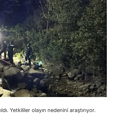
ozgat
onguldak
ksaray
ayburt
araman
ırıkkale
atman
ırnak
artın
ldı. Yetkililer olayın nedenini araştırıyor.
rdahan
ğdır