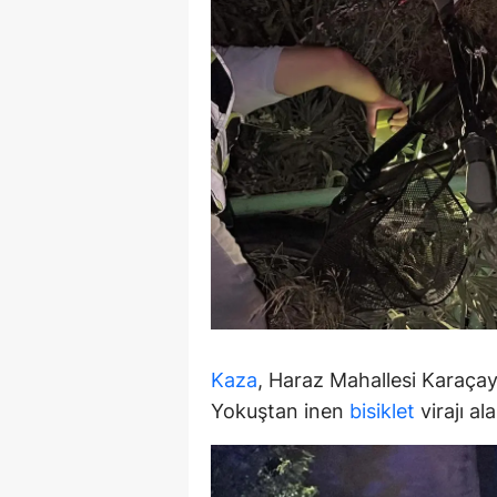
E
E
E
E
E
G
G
G
Kaza
, Haraz Mahallesi Karaça
H
Yokuştan inen
bisiklet
virajı a
H
I