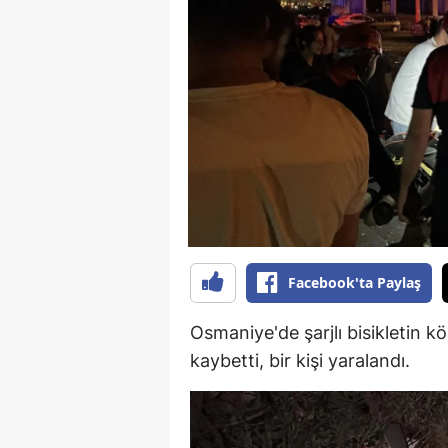
B
B
Bi
B
B
B
Ç
Facebook'ta Paylaş
Ç
Osmaniye'de şarjlı bisikletin k
Ç
kaybetti, bir kişi yaralandı.
D
D