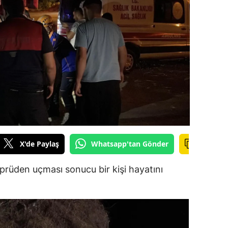
ilecik
ingöl
tlis
olu
urdur
ursa
anakkale
X'de Paylaş
Whatsapp'tan Gönder
ankırı
öprüden uçması sonucu bir kişi hayatını
orum
enizli
iyarbakır