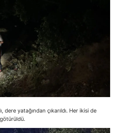
amsun
irt
inop
ivas
ekirdağ
okat
rabzon
unceli
anlıurfa
, dere yatağından çıkarıldı. Her ikisi de
götürüldü.
şak
an