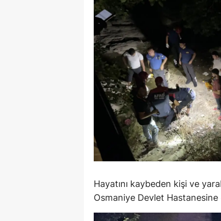
S
Si
S
S
T
T
T
T
Ş
Hayatını kaybeden kişi ve yaralı
Osmaniye Devlet Hastanesine 
U
V