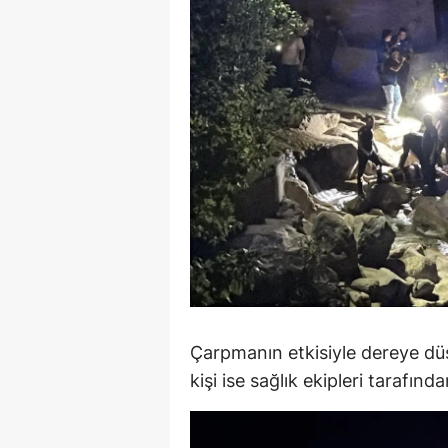
M
İ
İ
K
K
K
Kı
K
Çarpmanın etkisiyle dereye düşe
K
kişi ise sağlık ekipleri tarafınd
K
K