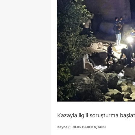
Y
Z
A
B
K
K
B
Ş
B
Kazayla ilgili soruşturma başlatı
A
Kaynak: İHLAS HABER AJANSI
I