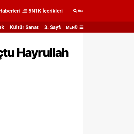
Haberleri
5N1K İçerikleri
Ara
ık
Kültür Sanat
3. Sayfa
MENÜ
çtu Hayrullah