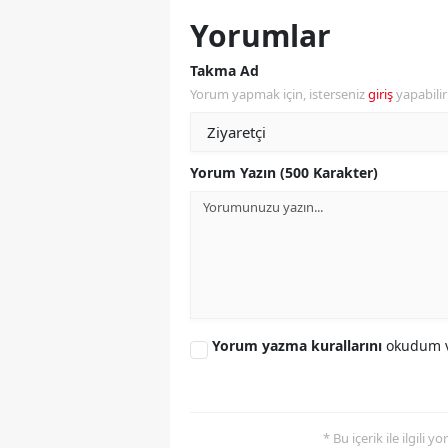
Yorumlar
Y
Takma Ad
K
Yorum yapmak için, isterseniz
giriş
yapabili
Ki
O
Yorum Yazın (500 Karakter)
D
Yorum yazma kurallarını
okudum v
* Bu içerik ile ilgili 