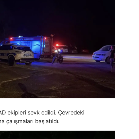
alatya
anisa
ahramanmaraş
ardin
uğla
uş
evşehir
iğde
rdu
AD ekipleri sevk edildi. Çevredeki
 çalışmaları başlatıldı.
ize
akarya