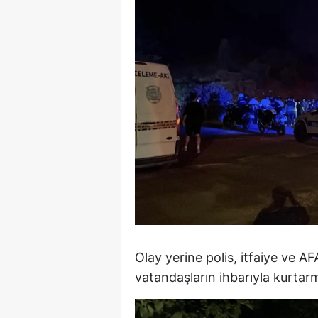
M
M
K
M
M
M
N
N
O
Olay yerine polis, itfaiye ve AF
vatandaşların ihbarıyla kurtarma
R
S