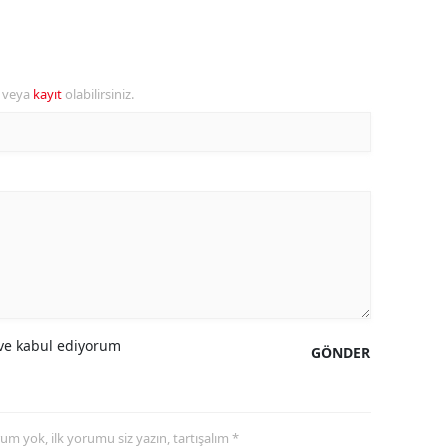
alova
arabük
r veya
kayıt
olabilirsiniz.
lis
smaniye
üzce
e kabul ediyorum
GÖNDER
yorum yok, ilk yorumu siz yazın, tartışalım *