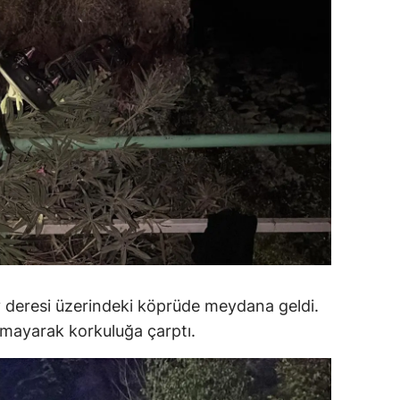
dirne
lazığ
rzincan
rzurum
skişehir
aziantep
iresun
ümüşhane
y deresi üzerindeki köprüde meydana geldi.
akkari
lamayarak korkuluğa çarptı.
atay
sparta