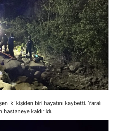
ersin
stanbul
zmir
ars
astamonu
ayseri
rklareli
ırşehir
n iki kişiden biri hayatını kaybetti. Yaralı
ocaeli
an hastaneye kaldırıldı.
onya
ütahya